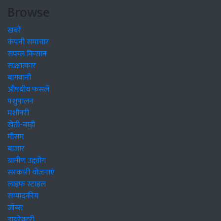
Browse
खबरें
कंपनी समाचार
सफल किसान
साक्षात्कार
बागवानी
औषधीय फसलें
पशुपालन
मशीनरी
खेती-बाड़ी
मौसम
बाजार
ग्रामीण उद्द्योग
सरकारी योजनाएं
लाइफ स्टाइल
सम्पादकीय
जॉब्स
डायरेक्टरी