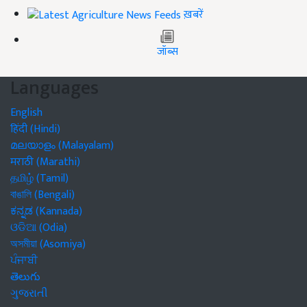
ख़बरें
जॉब्स
Languages
English
हिंदी (Hindi)
മലയാളം (Malayalam)
मराठी (Marathi)
தமிழ் (Tamil)
বাঙালি (Bengali)
ಕನ್ನಡ (Kannada)
ଓଡିଆ (Odia)
অসমীয়া (Asomiya)
ਪੰਜਾਬੀ
తెలుగు
ગુજરાતી