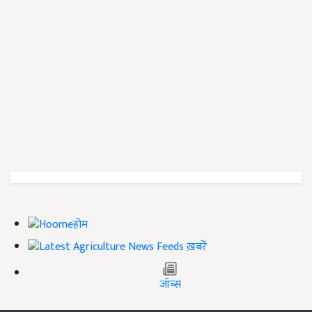
होम
ख़बरें
जॉब्स