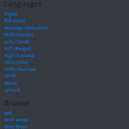
Languages
English
हिंदी (Hindi)
മലയാളം (Malayalam)
मराठी (Marathi)
தமிழ் (Tamil)
বাঙালি (Bengali)
ಕನ್ನಡ (Kannada)
ଓଡିଆ (Odia)
অসমীয়া (Asomiya)
ਪੰਜਾਬੀ
తెలుగు
ગુજરાતી
Browse
खबरें
कंपनी समाचार
सफल किसान