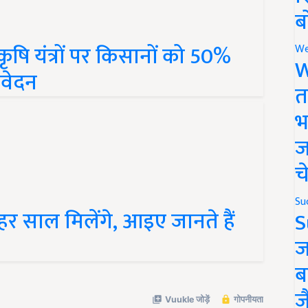
ब
ृषि यंत्रों पर किसानों को 50%
We
आवेदन
W
त
भ
ज
च
हर साल मिलेंगे, आइए जानते हैं
Su
S
ज
ब
ज