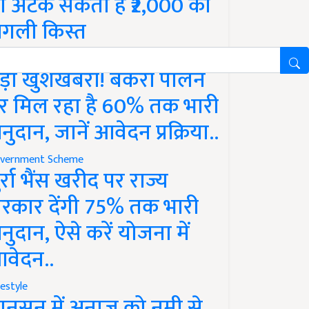
ो अटक सकती है ₹2,000 की
गली किस्त
vernment Scheme
ड़ी खुशखबरी! बकरी पालन
र मिल रहा है 60% तक भारी
नुदान, जानें आवेदन प्रक्रिया..
vernment Scheme
ुर्रा भैंस खरीद पर राज्य
रकार देंगी 75% तक भारी
नुदान, ऐसे करें योजना में
वेदन..
festyle
ानसून में अनाज को नमी से