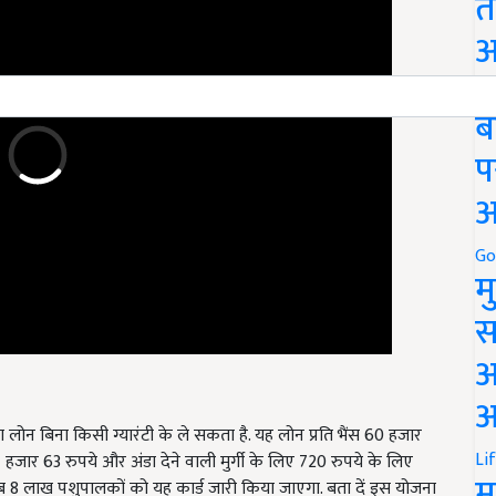
त
अ
Go
ब
प
अ
Go
म
स
अ
आ
लोन बिना किसी ग्यारंटी के ले सकता है. यह लोन प्रति भैंस 60 हजार
 हजार 63 रुपये और अंडा देने वाली मुर्गी के लिए 720 रुपये के लिए
Li
करीब 8 लाख पशुपालकों को यह कार्ड जारी किया जाएगा. बता दें इस योजना
म
ताकि वे आर्थिक रूप से सुदृढ़ हो सकें.