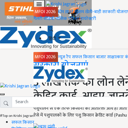
MFOI 2026
होम
ख़बरें
मौसम
खेती-बाड़ी
सरकारी योजना
गैलरी
वीडियो
मासिक पत्रिका
डायरेक्टरी
हिंदी
MFOI 2026
न्यूज़ रैप
सफल किसान
बाजार
साक्षात्कार
क
Home
सरकारी योजनाएं
3 लाख तक का लोन लेने
क्रेडिट कार्ड, आइए जानत
पशुपालन से एक तरफ किसानों को अतिरिक्त आय हो जाती है.
ऐसे में पशुपालकों के लिए पशु किसान क्रेडिट कार्ड (Pas
#Top on Krishi Jagran
सफल किसान