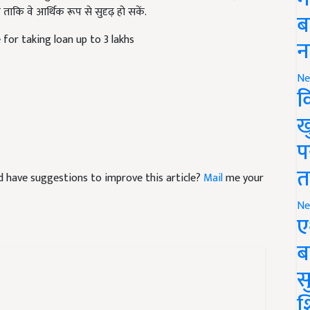
ब
for taking loan up to 3 lakhs
न
Ne
क
ख
प
and have suggestions to improve this article?
Mail
me your
त
Ne
ए
ब
सु
श