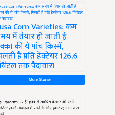
usa Corn Varieties: कम
मय में तैयार हो जाती हैं
क्का की ये पांच किस्में,
िलती है प्रति हेक्टेयर 126.6
्विंटल तक पैदावार!
More Stories
हम व्हाट्सएप पर हैं! कृषि से संबंधित देशभर की सभी
लेटेस्ट ख़बरें मोबाइल में पढ़ने के लिए हमारे व्हाट्सएप से
जुड़ें.