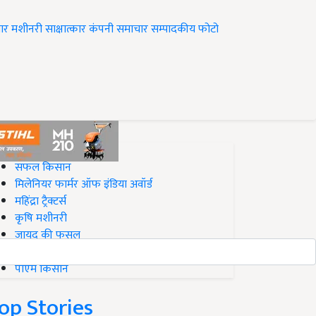
ार
मशीनरी
साक्षात्कार
कंपनी समाचार
सम्पादकीय
फोटो
op on Krishi Jagran
सफल किसान
मिलेनियर फार्मर ऑफ इंडिया अवॉर्ड
महिंद्रा ट्रैक्टर्स
कृषि मशीनरी
जायद की फसल
बिज़नेस आइडियाज
पीएम किसान
op Stories