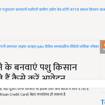
एं
पशुपालन
बागवानी
मशीनरी
ग्रामीण उद्योग
वेब स्टोरी
#FTB
सफल किसान
बाज
ंपनी समाचार
लाइफ स्टाइल
Jobs
विविध
सम्पादकीय
वीडियो
मासिक पत्रिका
#T
 के बनवाएं पशु किसान
े हैं कैसे करें आवेदन
 वही दूसरी तरफ सरकार भी इसके लिए कम ब्याज में लोन दे रही है.
hu Kisan Credit Card) बेहद फायदेमंद हो सकता है.
T