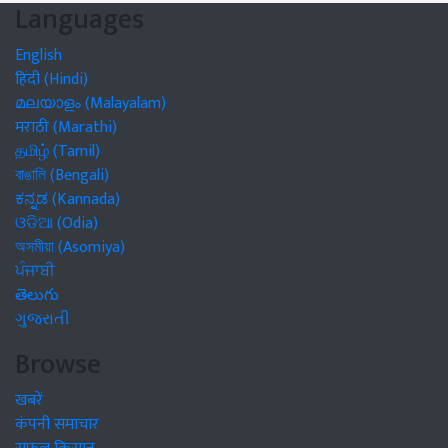
Languages
English
हिंदी (Hindi)
മലയാളം (Malayalam)
मराठी (Marathi)
தமிழ் (Tamil)
বাঙালি (Bengali)
ಕನ್ನಡ (Kannada)
ଓଡିଆ (Odia)
অসমীয়া (Asomiya)
ਪੰਜਾਬੀ
తెలుగు
ગુજરાતી
Browse
खबरें
कंपनी समाचार