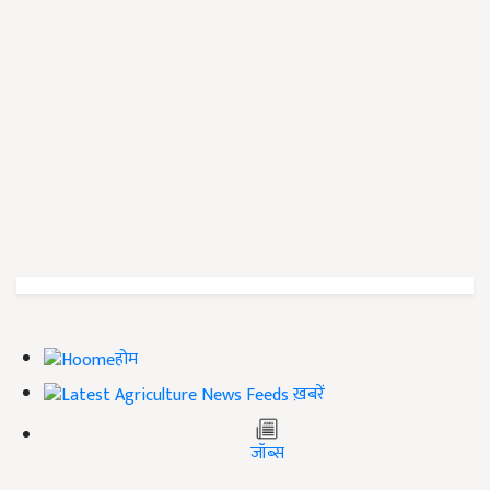
होम
ख़बरें
जॉब्स