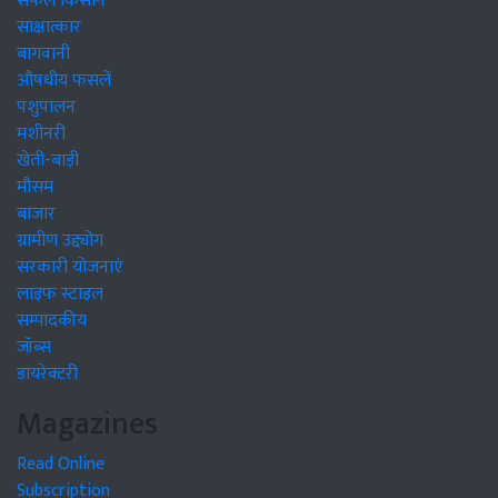
सफल किसान
साक्षात्कार
बागवानी
औषधीय फसलें
पशुपालन
मशीनरी
खेती-बाड़ी
मौसम
बाजार
ग्रामीण उद्द्योग
सरकारी योजनाएं
लाइफ स्टाइल
सम्पादकीय
जॉब्स
डायरेक्टरी
Magazines
Read Online
Subscription