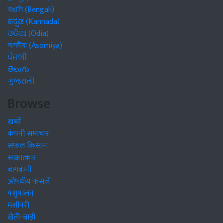
বাঙালি (Bengali)
ಕನ್ನಡ (Kannada)
ଓଡିଆ (Odia)
অসমীয়া (Asomiya)
ਪੰਜਾਬੀ
తెలుగు
ગુજરાતી
Browse
खबरें
कंपनी समाचार
सफल किसान
साक्षात्कार
बागवानी
औषधीय फसलें
पशुपालन
मशीनरी
खेती-बाड़ी