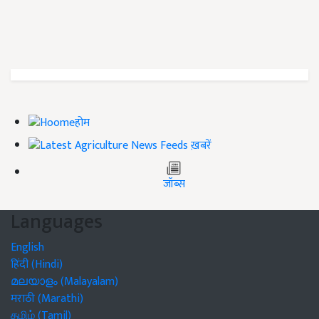
होम
ख़बरें
जॉब्स
Languages
English
हिंदी (Hindi)
മലയാളം (Malayalam)
मराठी (Marathi)
தமிழ் (Tamil)