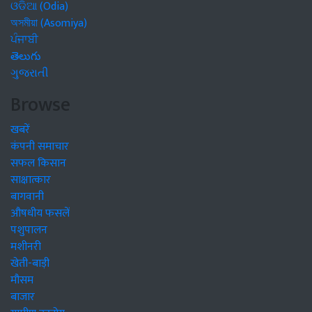
ଓଡିଆ (Odia)
অসমীয়া (Asomiya)
ਪੰਜਾਬੀ
తెలుగు
ગુજરાતી
Browse
खबरें
कंपनी समाचार
सफल किसान
साक्षात्कार
बागवानी
औषधीय फसलें
पशुपालन
मशीनरी
खेती-बाड़ी
मौसम
बाजार