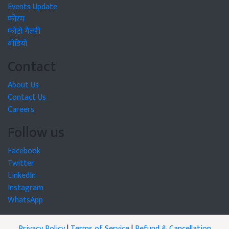
Events Update
फोरम
फोटो गैलरी
वीडियो
Contact
About Us
Contact Us
Careers
Follow us
Facebook
Twitter
LinkedIn
Instagram
WhatsApp
Privacy Policy
|
Terms of Service
|
Refund & Cancellation