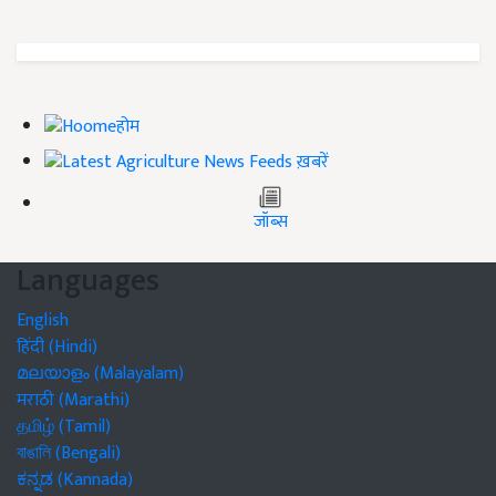
होम
ख़बरें
जॉब्स
Languages
English
हिंदी (Hindi)
മലയാളം (Malayalam)
मराठी (Marathi)
தமிழ் (Tamil)
বাঙালি (Bengali)
ಕನ್ನಡ (Kannada)