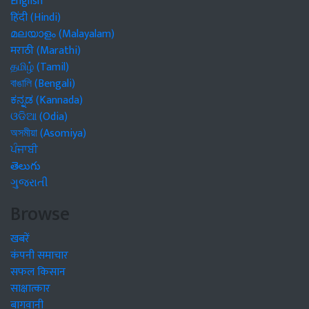
English
हिंदी (Hindi)
മലയാളം (Malayalam)
मराठी (Marathi)
தமிழ் (Tamil)
বাঙালি (Bengali)
ಕನ್ನಡ (Kannada)
ଓଡିଆ (Odia)
অসমীয়া (Asomiya)
ਪੰਜਾਬੀ
తెలుగు
ગુજરાતી
Browse
खबरें
कंपनी समाचार
सफल किसान
साक्षात्कार
बागवानी