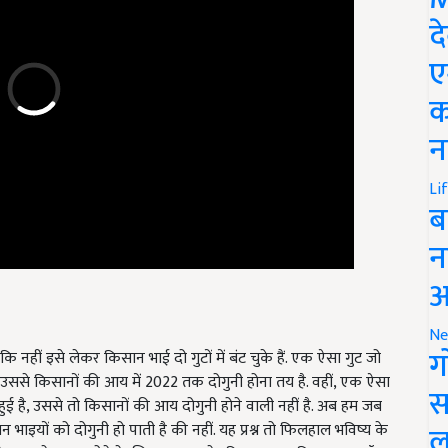
द
ए
क
न
Li
ब
न
आ
नहीं इसे लेकर किसान भाई दो गुटों में बंट चुके हैं. एक ऐसा गुट जो
Ne
ग
ै, उससे किसानों की आय में 2022 तक दोगुनी होना तय है. वहीं, एक ऐसा
ुई है, उससे तो किसानों की आय दोगुनी होने वाली नहीं है. अब हम जब
स
 भाइयों को दोगुनी हो पाती है की नहीं. यह प्रश्न तो फिलहाल भविष्य के
ल
हर बड़ी खबर से रूबरू होने के लिए आप पढ़ते रहिए आप...कृषि जागरण.कॉम