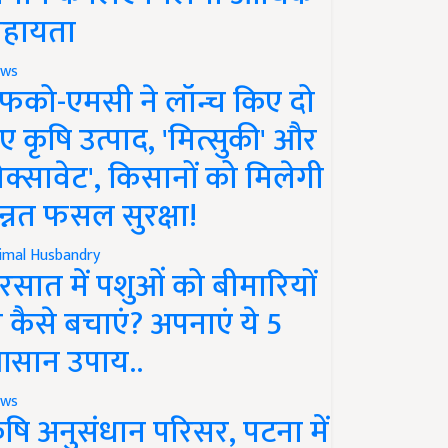
हायता
ws
फको-एमसी ने लॉन्च किए दो
ए कृषि उत्पाद, 'मित्सुकी' और
नेक्सावेट', किसानों को मिलेगी
न्नत फसल सुरक्षा!
imal Husbandry
रसात में पशुओं को बीमारियों
े कैसे बचाएं? अपनाएं ये 5
सान उपाय..
ws
ृषि अनुसंधान परिसर, पटना में