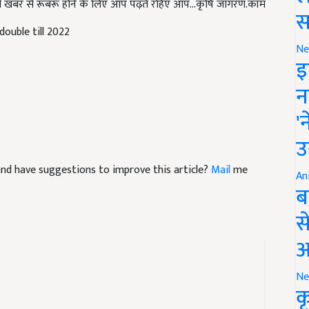
स
double till 2022
Ne
इ
न
'
उ
e and have suggestions to improve this article?
Mail
me
An
ब
स
आ
Ne
क