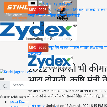
MFOI 2026
होम
ख़बरें
मौसम
खेती-बाड़ी
सरकारी योजना
गैलरी
वीडियो
मासिक पत्रिका
डायरेक्टरी
हिंदी
MFOI 2026
न्यूज़ रैप
सफल किसान
बाजार
साक्षात्कार
क
Home
ख़बरें
2022 में किसी भी कीम
आय दोगुनी, कृषि मंत्री
भारतीय राजनीति में वोट की खातिर जनता को रिझाने की दिशा
रोजगार देने के वादे, तो कभी सबको शिक्षा देने के वादे, तो क
#Top on Krishi Jagran
सफल किसान
सचिन कुमार
Updated on 13 August, 2021 6:15 PM I