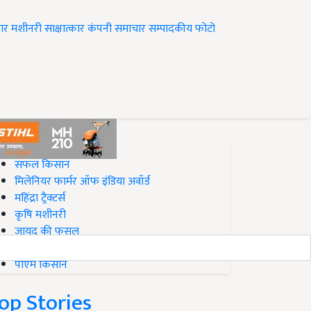
ार
मशीनरी
साक्षात्कार
कंपनी समाचार
सम्पादकीय
फोटो
op on Krishi Jagran
सफल किसान
मिलेनियर फार्मर ऑफ इंडिया अवॉर्ड
महिंद्रा ट्रैक्टर्स
कृषि मशीनरी
जायद की फसल
बिज़नेस आइडियाज
पीएम किसान
op Stories