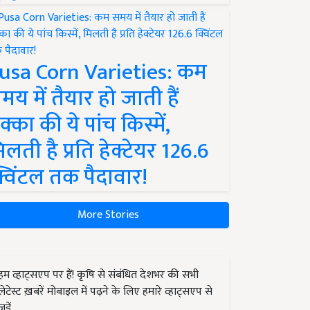
usa Corn Varieties: कम
मय में तैयार हो जाती हैं
क्का की ये पांच किस्में,
िलती है प्रति हेक्टेयर 126.6
्विंटल तक पैदावार!
More Stories
हम व्हाट्सएप पर हैं! कृषि से संबंधित देशभर की सभी
लेटेस्ट ख़बरें मोबाइल में पढ़ने के लिए हमारे व्हाट्सएप से
जुड़ें.