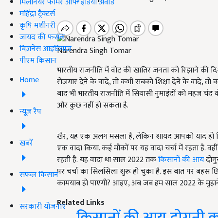
मिलेनियर फार्मर ऑफ इंडिया अवॉर्ड
महिंद्रा ट्रैक्टर्स
कृषि मशीनरी
जायद की फसल
बिज़नेस आइडियाज
Narendra Singh Tomar
पीएम किसान
भारतीय राजनीति में वोट की खातिर जनता को रिझाने की दिशा
Home
रोजगार देने के वादे, तो कभी सबको शिक्षा देने के वादे, त
बाद भी भारतीय राजनीति में सियासी नुमाइंदों को महज चंद वो
और कुछ नहीं हो सकता है.
न्यूज़ रैप
खैर, यह एक अलग मसला है, लेकिन शायद आपको याद हो कि स
खबरें
एक वादा किया. कई मौकों पर यह वादा चर्चा में रहता है. वह
रहती है. यह वादा था साल 2022 तक
किसानों की आय
दोगु
पर चर्चा का सिलसिला शुरू हो चुका है. इस बात पर बहस छिड
सफल किसान
कामयाब हो पाएगी? आइए, अब जब हम साल 2022 के मुहाने पर
Related Links
सरकारी योजनाएं
किसानों की आय दोगुनी कर