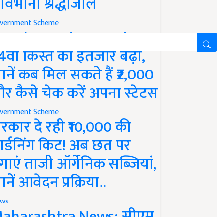
ावभीनी श्रद्धांजलि
vernment Scheme
M Kisan Yojana Update:
4वीं किस्त का इंतजार बढ़ा,
ानें कब मिल सकते हैं ₹2,000
र कैसे चेक करें अपना स्टेटस
vernment Scheme
रकार दे रही ₹10,000 की
ार्डनिंग किट! अब छत पर
गाएं ताजी ऑर्गेनिक सब्जियां,
ानें आवेदन प्रक्रिया..
ws
aharashtra News: सीएम