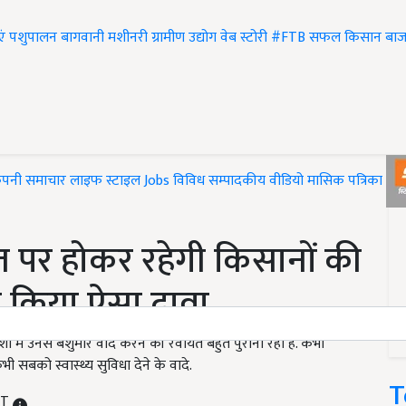
एं
पशुपालन
बागवानी
मशीनरी
ग्रामीण उद्योग
वेब स्टोरी
#FTB
सफल किसान
बाज
ंपनी समाचार
लाइफ स्टाइल
Jobs
विविध
सम्पादकीय
वीडियो
मासिक पत्रिका
#T
त पर होकर रहेगी किसानों की
 ने किया ऐसा दावा
 में उनसे बेशुमार वादे करने की रवायत बहुत पुरानी रही है. कभी
भी सबको स्वास्थ्य सुविधा देने के वादे.
T
ST