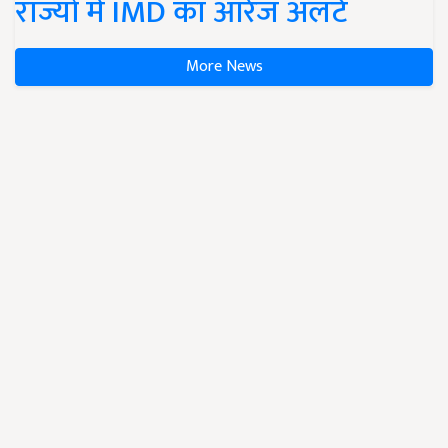
राज्यों में IMD का ऑरेंज अलर्ट
More News