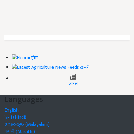
होम
ख़बरें
जॉब्स
Languages
English
हिंदी (Hindi)
മലയാളം (Malayalam)
मराठी (Marathi)