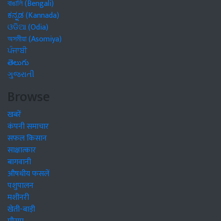
বাঙালি (Bengali)
ಕನ್ನಡ (Kannada)
ଓଡିଆ (Odia)
অসমীয়া (Asomiya)
ਪੰਜਾਬੀ
తెలుగు
ગુજરાતી
Browse
खबरें
कंपनी समाचार
सफल किसान
साक्षात्कार
बागवानी
औषधीय फसलें
पशुपालन
मशीनरी
खेती-बाड़ी