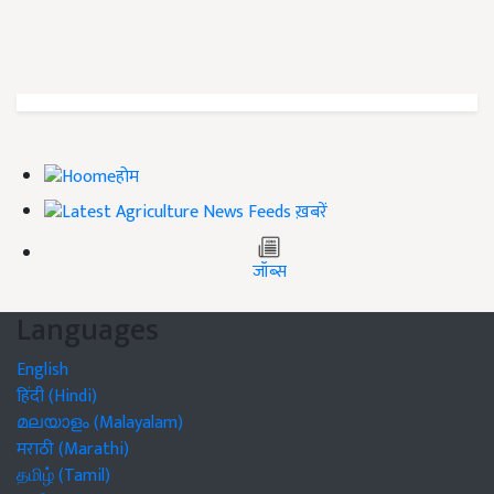
होम
ख़बरें
जॉब्स
Languages
English
हिंदी (Hindi)
മലയാളം (Malayalam)
मराठी (Marathi)
தமிழ் (Tamil)