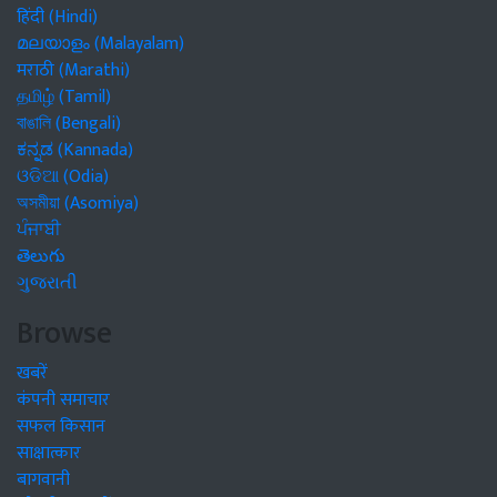
हिंदी (Hindi)
മലയാളം (Malayalam)
मराठी (Marathi)
தமிழ் (Tamil)
বাঙালি (Bengali)
ಕನ್ನಡ (Kannada)
ଓଡିଆ (Odia)
অসমীয়া (Asomiya)
ਪੰਜਾਬੀ
తెలుగు
ગુજરાતી
Browse
खबरें
कंपनी समाचार
सफल किसान
साक्षात्कार
बागवानी