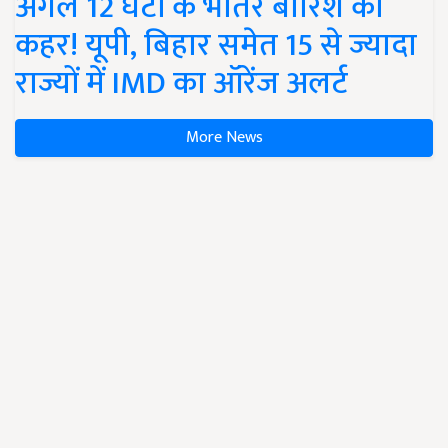
अगले 12 घंटों के भीतर बारिश का
कहर! यूपी, बिहार समेत 15 से ज्यादा
राज्यों में IMD का ऑरेंज अलर्ट
More News