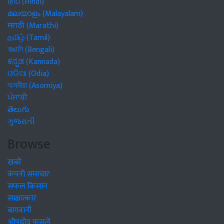
हिंदी (Hindi)
മലയാളം (Malayalam)
मराठी (Marathi)
தமிழ் (Tamil)
বাঙালি (Bengali)
ಕನ್ನಡ (Kannada)
ଓଡିଆ (Odia)
অসমীয়া (Asomiya)
ਪੰਜਾਬੀ
తెలుగు
ગુજરાતી
Browse
खबरें
कंपनी समाचार
सफल किसान
साक्षात्कार
बागवानी
औषधीय फसलें