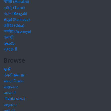
मराठी (Marathi)
தமிழ் (Tamil)
বাঙালি (Bengali)
ಕನ್ನಡ (Kannada)
ଓଡିଆ (Odia)
অসমীয়া (Asomiya)
ਪੰਜਾਬੀ
తెలుగు
ગુજરાતી
Browse
खबरें
कंपनी समाचार
सफल किसान
साक्षात्कार
बागवानी
औषधीय फसलें
पशुपालन