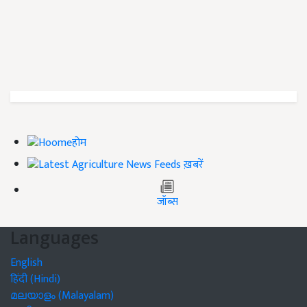
होम
ख़बरें
जॉब्स
Languages
English
हिंदी (Hindi)
മലയാളം (Malayalam)