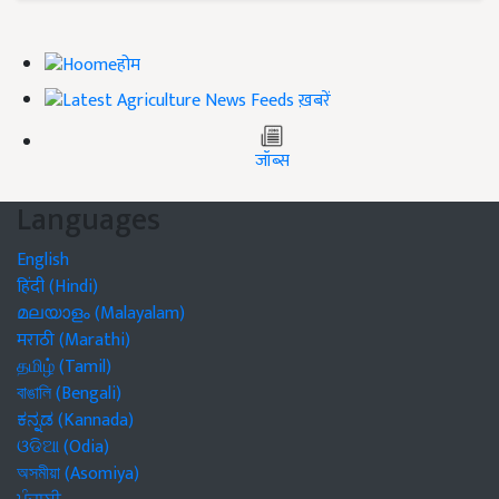
होम
ख़बरें
जॉब्स
Languages
English
हिंदी (Hindi)
മലയാളം (Malayalam)
मराठी (Marathi)
தமிழ் (Tamil)
বাঙালি (Bengali)
ಕನ್ನಡ (Kannada)
ଓଡିଆ (Odia)
অসমীয়া (Asomiya)