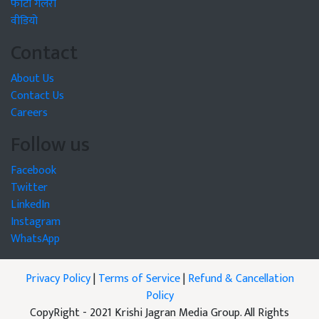
फोटो गैलरी
वीडियो
Contact
About Us
Contact Us
Careers
Follow us
Facebook
Twitter
LinkedIn
Instagram
WhatsApp
Privacy Policy
|
Terms of Service
|
Refund & Cancellation
Policy
CopyRight - 2021 Krishi Jagran Media Group. All Rights