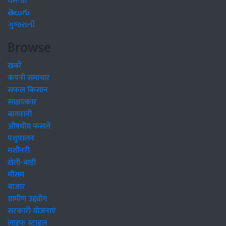
ਪੰਜਾਬੀ
తెలుగు
ગુજરાતી
Browse
खबरें
कंपनी समाचार
सफल किसान
साक्षात्कार
बागवानी
औषधीय फसलें
पशुपालन
मशीनरी
खेती-बाड़ी
मौसम
बाजार
ग्रामीण उद्द्योग
सरकारी योजनाएं
लाइफ स्टाइल