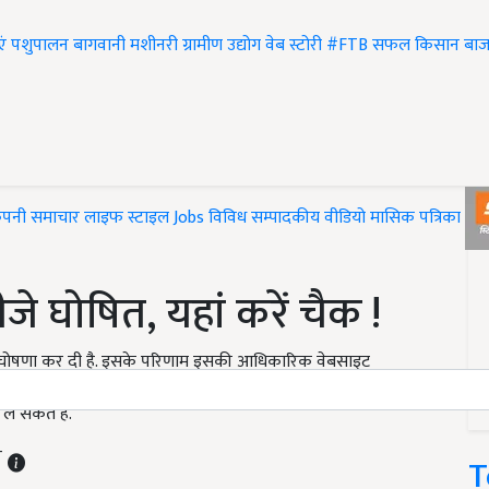
एं
पशुपालन
बागवानी
मशीनरी
ग्रामीण उद्योग
वेब स्टोरी
#FTB
सफल किसान
बाज
ंपनी समाचार
लाइफ स्टाइल
Jobs
विविध
सम्पादकीय
वीडियो
मासिक पत्रिका
#T
जे घोषित, यहां करें चैक !
 घोषणा कर दी है. इसके परिणाम इसकी आधिकारिक वेबसाइट
 ज्यादा बिज़नेस स्कूल में दाखिले के लिए कॉमन एंट्रैंस टेस्ट करवाया
ले सकते हैं.
T
T