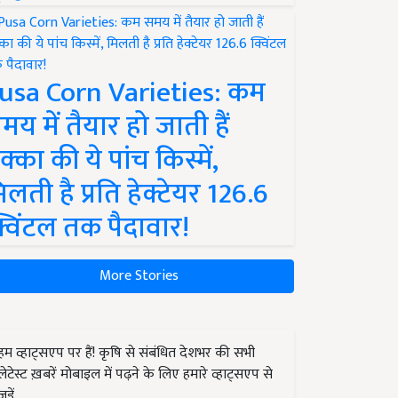
usa Corn Varieties: कम
मय में तैयार हो जाती हैं
क्का की ये पांच किस्में,
िलती है प्रति हेक्टेयर 126.6
्विंटल तक पैदावार!
More Stories
हम व्हाट्सएप पर हैं! कृषि से संबंधित देशभर की सभी
लेटेस्ट ख़बरें मोबाइल में पढ़ने के लिए हमारे व्हाट्सएप से
जुड़ें.