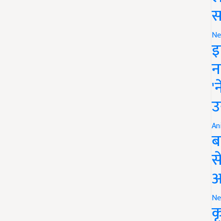
स
Ne
इ
न
'
उ
An
ब
स
आ
Ne
क