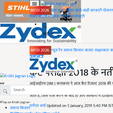
MFOI 2026
होम
ख़बरें
मौसम
खेती-बाड़ी
सरकारी योजना
गैलरी
वीडियो
मासिक पत्रिका
डायरेक्टरी
हिंदी
MFOI 2026
न्यूज़ रैप
सफल किसान
बाजार
साक्षात्कार
क
Home
ख़बरें
कैट परीक्षा 2018 के नती
आईआईएम (IIM ) कलकत्ता ने आज कैट रिज़ल्ट 2018 की
iimcat.ac.in पर उपलब्ध करवा दिए गए हैं. देश के 100 से भी
जाता है, जिसे पास करने के बाद ही आप संस्थानों में दाखिला 
#Top on Krishi Jagran
मनीशा शर्मा
Updated on 5 January, 2019 5:40 PM IS
सफल किसान