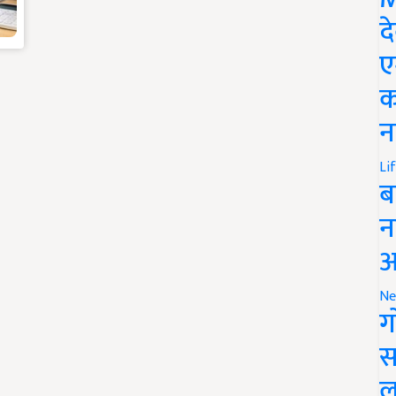
द
ए
क
न
Li
ब
न
आ
Ne
ग
स
ल