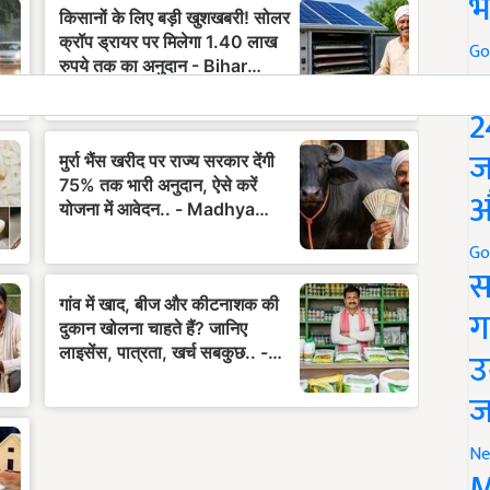
भ
Go
P
2
ज
औ
Go
स
ग
उ
ज
Ne
M