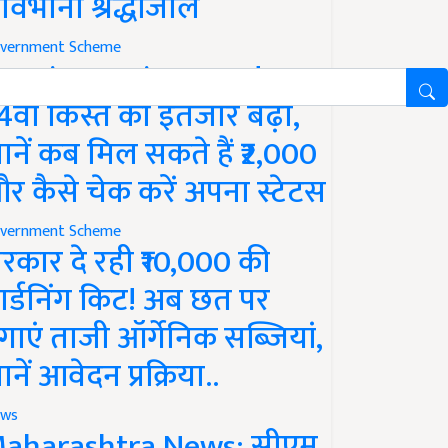
ावभीनी श्रद्धांजलि
vernment Scheme
M Kisan Yojana Update:
4वीं किस्त का इंतजार बढ़ा,
ानें कब मिल सकते हैं ₹2,000
र कैसे चेक करें अपना स्टेटस
vernment Scheme
रकार दे रही ₹10,000 की
ार्डनिंग किट! अब छत पर
गाएं ताजी ऑर्गेनिक सब्जियां,
ानें आवेदन प्रक्रिया..
ws
aharashtra News: सीएम