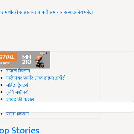
ार
मशीनरी
साक्षात्कार
कंपनी समाचार
सम्पादकीय
फोटो
op on Krishi Jagran
सफल किसान
मिलेनियर फार्मर ऑफ इंडिया अवॉर्ड
महिंद्रा ट्रैक्टर्स
कृषि मशीनरी
जायद की फसल
बिज़नेस आइडियाज
पीएम किसान
op Stories