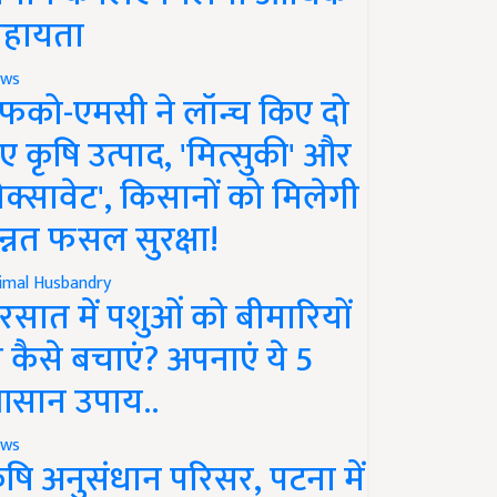
हायता
ws
फको-एमसी ने लॉन्च किए दो
ए कृषि उत्पाद, 'मित्सुकी' और
नेक्सावेट', किसानों को मिलेगी
न्नत फसल सुरक्षा!
imal Husbandry
रसात में पशुओं को बीमारियों
े कैसे बचाएं? अपनाएं ये 5
सान उपाय..
ws
ृषि अनुसंधान परिसर, पटना में