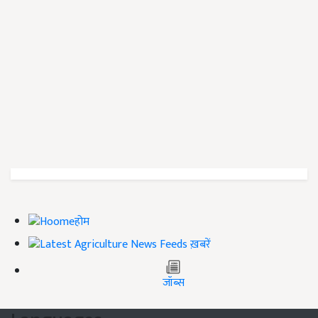
होम
ख़बरें
जॉब्स