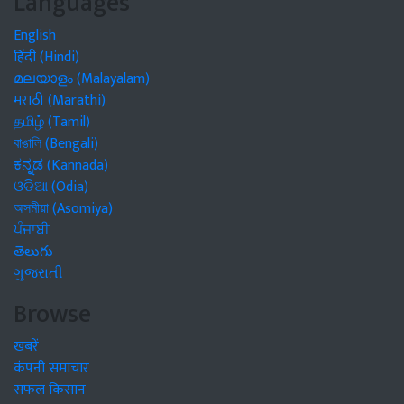
Languages
English
हिंदी (Hindi)
മലയാളം (Malayalam)
मराठी (Marathi)
தமிழ் (Tamil)
বাঙালি (Bengali)
ಕನ್ನಡ (Kannada)
ଓଡିଆ (Odia)
অসমীয়া (Asomiya)
ਪੰਜਾਬੀ
తెలుగు
ગુજરાતી
Browse
खबरें
कंपनी समाचार
सफल किसान