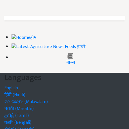
होम
ख़बरें
जॉब्स
Languages
English
हिंदी (Hindi)
മലയാളം (Malayalam)
मराठी (Marathi)
தமிழ் (Tamil)
বাঙালি (Bengali)