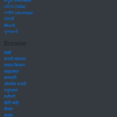
ಕನ್ನಡ (Kannada)
ଓଡିଆ (Odia)
অসমীয়া (Asomiya)
ਪੰਜਾਬੀ
తెలుగు
ગુજરાતી
Browse
खबरें
कंपनी समाचार
सफल किसान
साक्षात्कार
बागवानी
औषधीय फसलें
पशुपालन
मशीनरी
खेती-बाड़ी
मौसम
बाजार