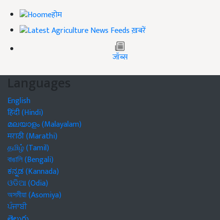
होम
ख़बरें
जॉब्स
Languages
English
हिंदी (Hindi)
മലയാളം (Malayalam)
मराठी (Marathi)
தமிழ் (Tamil)
বাঙালি (Bengali)
ಕನ್ನಡ (Kannada)
ଓଡିଆ (Odia)
অসমীয়া (Asomiya)
ਪੰਜਾਬੀ
తెలుగు