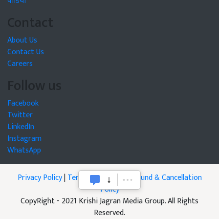
वीडियो
Contact
About Us
Contact Us
Careers
Follow us
Facebook
Twitter
LinkedIn
Instagram
WhatsApp
Privacy Policy
|
Terms of Service
|
Refund & Cancellation
Policy
CopyRight - 2021 Krishi Jagran Media Group. All Rights
Reserved.