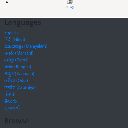
जॉब्स
Languages
English
हिंदी (Hindi)
മലയാളം (Malayalam)
मराठी (Marathi)
தமிழ் (Tamil)
বাঙালি (Bengali)
ಕನ್ನಡ (Kannada)
ଓଡିଆ (Odia)
অসমীয়া (Asomiya)
ਪੰਜਾਬੀ
తెలుగు
ગુજરાતી
Browse