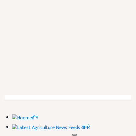
होम
ख़बरें