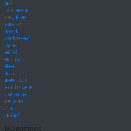
खबरें
कंपनी समाचार
सफल किसान
साक्षात्कार
बागवानी
औषधीय फसलें
पशुपालन
मशीनरी
खेती-बाड़ी
मौसम
बाजार
ग्रामीण उद्द्योग
सरकारी योजनाएं
लाइफ स्टाइल
सम्पादकीय
जॉब्स
डायरेक्टरी
Magazines