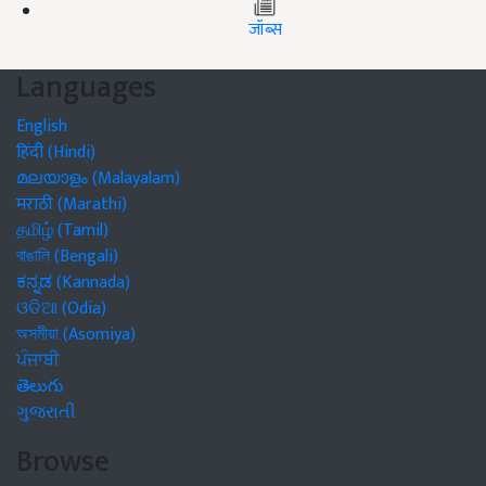
जॉब्स
Languages
English
हिंदी (Hindi)
മലയാളം (Malayalam)
मराठी (Marathi)
தமிழ் (Tamil)
বাঙালি (Bengali)
ಕನ್ನಡ (Kannada)
ଓଡିଆ (Odia)
অসমীয়া (Asomiya)
ਪੰਜਾਬੀ
తెలుగు
ગુજરાતી
Browse