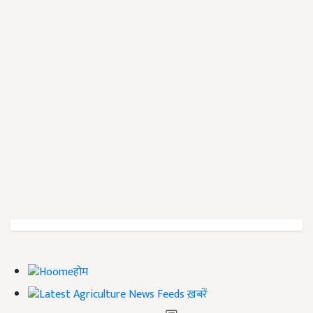
होम
ख़बरें