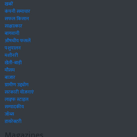
खबरें
कंपनी समाचार
सफल किसान
साक्षात्कार
बागवानी
औषधीय फसलें
पशुपालन
मशीनरी
खेती-बाड़ी
मौसम
बाजार
ग्रामीण उद्द्योग
सरकारी योजनाएं
लाइफ स्टाइल
सम्पादकीय
जॉब्स
डायरेक्टरी
Magazines