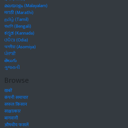
മലയാളം (Malayalam)
मराठी (Marathi)
தமிழ் (Tamil)
বাঙালি (Bengali)
ಕನ್ನಡ (Kannada)
ଓଡିଆ (Odia)
অসমীয়া (Asomiya)
ਪੰਜਾਬੀ
తెలుగు
ગુજરાતી
Browse
खबरें
कंपनी समाचार
सफल किसान
साक्षात्कार
बागवानी
औषधीय फसलें