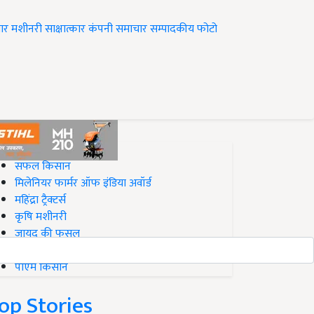
ार
मशीनरी
साक्षात्कार
कंपनी समाचार
सम्पादकीय
फोटो
op on Krishi Jagran
सफल किसान
मिलेनियर फार्मर ऑफ इंडिया अवॉर्ड
महिंद्रा ट्रैक्टर्स
कृषि मशीनरी
जायद की फसल
बिज़नेस आइडियाज
पीएम किसान
op Stories