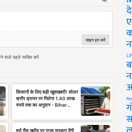
द
ए
क
न
Li
ब
न
आ
Ne
ग
स
ल