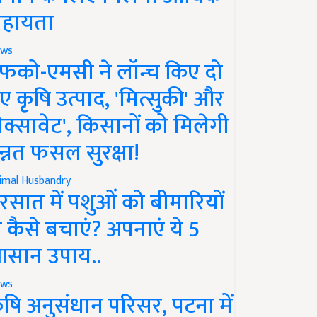
हायता
ws
फको-एमसी ने लॉन्च किए दो
ए कृषि उत्पाद, 'मित्सुकी' और
नेक्सावेट', किसानों को मिलेगी
न्नत फसल सुरक्षा!
imal Husbandry
रसात में पशुओं को बीमारियों
े कैसे बचाएं? अपनाएं ये 5
सान उपाय..
ws
ृषि अनुसंधान परिसर, पटना में