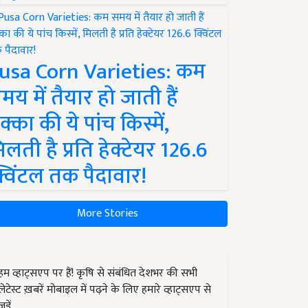
usa Corn Varieties: कम
मय में तैयार हो जाती हैं
क्का की ये पांच किस्में,
िलती है प्रति हेक्टेयर 126.6
्विंटल तक पैदावार!
More Stories
हम व्हाट्सएप पर हैं! कृषि से संबंधित देशभर की सभी
लेटेस्ट ख़बरें मोबाइल में पढ़ने के लिए हमारे व्हाट्सएप से
जुड़ें.