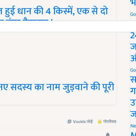
भ
ुई धान की 4 किस्में, एक से दो
Go
ा बंपर पैदावार !
P
2
ज
औ
Go
स
नए सदस्य का नाम जुड़वाने की पूरी
ग
उ
ज
Ne
M