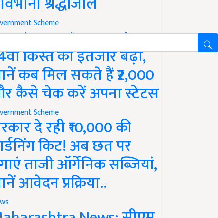
ावभीनी श्रद्धांजलि
vernment Scheme
M Kisan Yojana Update:
4वीं किस्त का इंतजार बढ़ा,
ानें कब मिल सकते हैं ₹2,000
र कैसे चेक करें अपना स्टेटस
vernment Scheme
रकार दे रही ₹10,000 की
ार्डनिंग किट! अब छत पर
गाएं ताजी ऑर्गेनिक सब्जियां,
ानें आवेदन प्रक्रिया..
ws
aharashtra News: सीएम