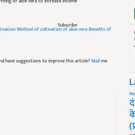
rming of aloe vera to increase income
Subscribe
tivation
Method of cultivation of aloe vera
Benefits of
e and have suggestions to improve this article?
Mail
me
L
Ne
द
क
(