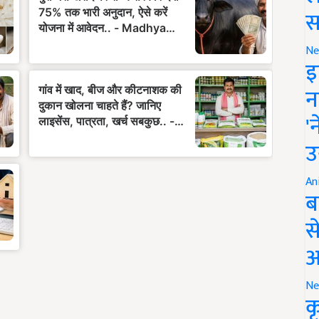
स
Ne
इ
न
'
उ
An
ब
स
आ
Ne
क