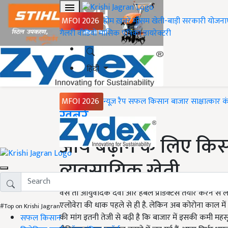
MFOI 2026
होम
ख़बरें
मौसम
खेती-बाड़ी
सरकारी योजना
गैलरी
वीडियो
मासिक पत्रिका
डायरेक्टरी
हिंदी
MFOI 2026
न्यूज़ रैप
सफल किसान
बाजार
साक्षात्कार
क
Home
ख़बरें
आय बढ़ाने के लिए किसा
व्यवसायिक खेती
वैसे तो आयुर्वेदिक दवा और हर्बल प्रोडक्टस तैयार करने से 
एलोवेरा की धाक पहले से ही है. लेकिन अब कोरोना काल में 
#Top on Krishi Jagran
की मांग इतनी तेजी से बढ़ी है कि बाजार में इसकी कमी महसू
सफल किसान