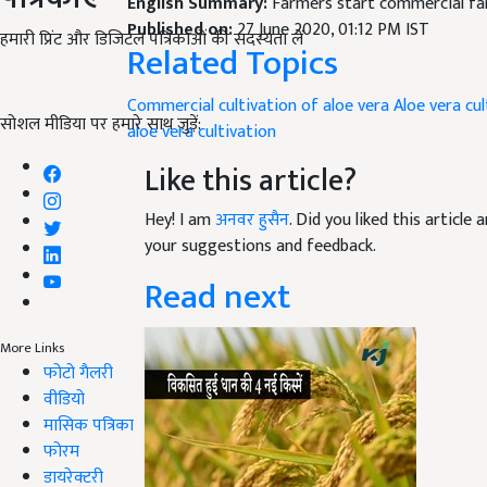
English Summary:
Farmers start commercial fa
Published on:
27 June 2020, 01:12 PM IST
हमारी प्रिंट और डिजिटल पत्रिकाओं की सदस्यता लें
Related Topics
Commercial cultivation of aloe vera
Aloe vera cul
सोशल मीडिया पर हमारे साथ जुड़ें:
aloe vera cultivation
Like this article?
Hey! I am
अनवर हुसैन
. Did you liked this articl
your suggestions and feedback.
Read next
More Links
फोटो गैलरी
वीडियो
मासिक पत्रिका
फोरम
डायरेक्टरी