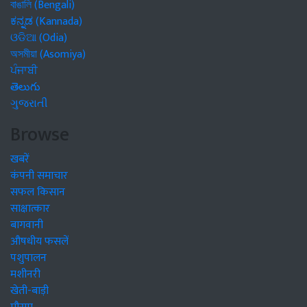
বাঙালি (Bengali)
ಕನ್ನಡ (Kannada)
ଓଡିଆ (Odia)
অসমীয়া (Asomiya)
ਪੰਜਾਬੀ
తెలుగు
ગુજરાતી
Browse
खबरें
कंपनी समाचार
सफल किसान
साक्षात्कार
बागवानी
औषधीय फसलें
पशुपालन
मशीनरी
खेती-बाड़ी