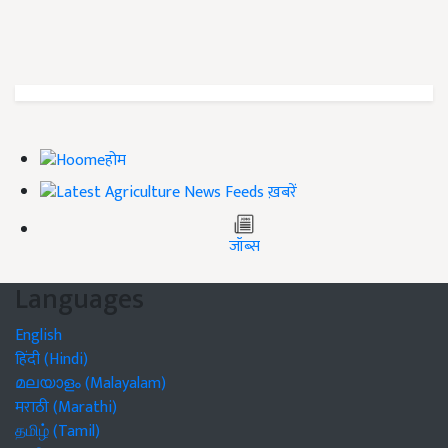
होम
ख़बरें
जॉब्स
Languages
English
हिंदी (Hindi)
മലയാളം (Malayalam)
मराठी (Marathi)
தமிழ் (Tamil)