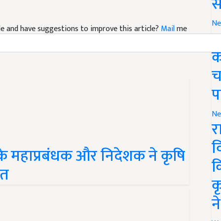
स
Ne
icle and have suggestions to improve this article?
Mail
me
ग
क
च
प
Ne
र
व
 के महाप्रबंधक और निदेशक ने कृषि
क
कत
क
न