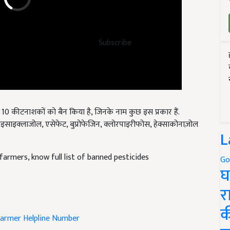
Subscribe
 कीटनाशकों को बैन किया है, जिनके नाम कुछ इस प्रकार हैं.
 ट्राइसाइक्लाजोल, एसेफेट, बुप्रोफेजिन, क्लोरपाइरीफोस, हेक्साकोनाज़ोल
L
farmers, know full list of banned pesticides
Go
घ
र
क
armer Helpline Number