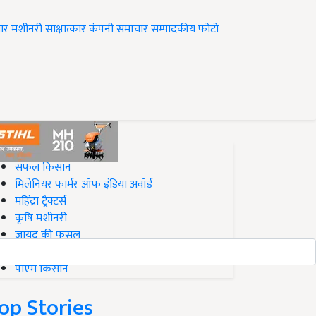
ार
मशीनरी
साक्षात्कार
कंपनी समाचार
सम्पादकीय
फोटो
op on Krishi Jagran
सफल किसान
मिलेनियर फार्मर ऑफ इंडिया अवॉर्ड
महिंद्रा ट्रैक्टर्स
कृषि मशीनरी
जायद की फसल
बिज़नेस आइडियाज
पीएम किसान
op Stories