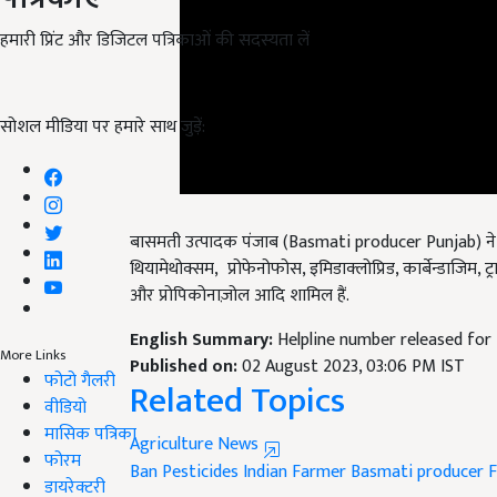
हमारी प्रिंट और डिजिटल पत्रिकाओं की सदस्यता लें
सोशल मीडिया पर हमारे साथ जुड़ें:
बासमती उत्पादक पंजाब (Basmati producer Punjab) ने 10
थियामेथोक्सम, प्रोफेनोफोस, इमिडाक्लोप्रिड, कार्बेन्डाजिम,
और प्रोपिकोनाज़ोल आदि शामिल हैं.
English Summary:
Helpline number released for 
More Links
Published on:
02 August 2023, 03:06 PM IST
फोटो गैलरी
Related Topics
वीडियो
मासिक पत्रिका
Agriculture News
फोरम
Ban Pesticides
Indian Farmer
Basmati producer
F
डायरेक्टरी