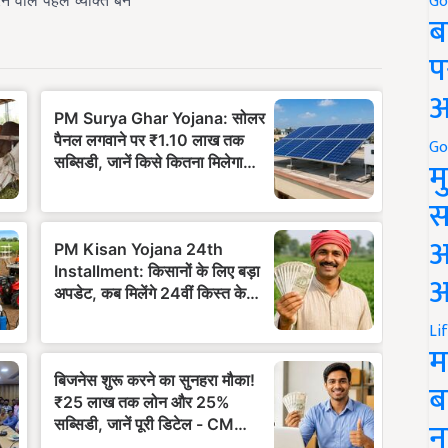
Go
ब
प
अ
Go
म
स
अ
आ
Li
म
ब
न