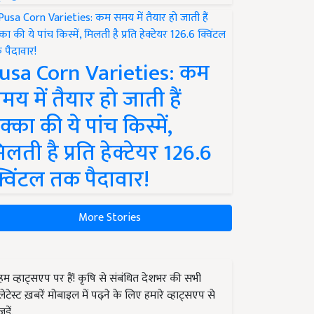
usa Corn Varieties: कम
मय में तैयार हो जाती हैं
क्का की ये पांच किस्में,
िलती है प्रति हेक्टेयर 126.6
्विंटल तक पैदावार!
More Stories
हम व्हाट्सएप पर हैं! कृषि से संबंधित देशभर की सभी
लेटेस्ट ख़बरें मोबाइल में पढ़ने के लिए हमारे व्हाट्सएप से
जुड़ें.