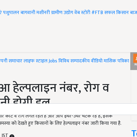
एं
पशुपालन
बागवानी
मशीनरी
ग्रामीण उद्योग
वेब स्टोरी
#FTB
सफल किसान
बाज
ंपनी समाचार
लाइफ स्टाइल
Jobs
विविध
सम्पादकीय
वीडियो
मासिक पत्रिका
#T
ुआ हेल्पलाइन नंबर, रोग व
शानी होगी हल
कीट व रोग लगते रहते हैं और आप इधर-उधर भटक रहे हैं, इसके
्या को देखते हुए किसानों के लिए हेल्पलाइन नंबर जारी किया गया है.
T
M IST