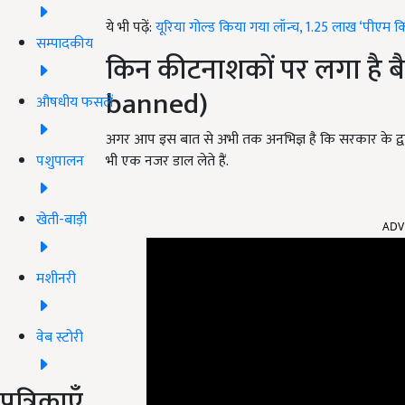
ये भी पढ़ें:
यूरिया गोल्ड किया गया लॉन्च, 1.25 लाख ‘पीएम किसान
सम्पादकीय
किन कीटनाशकों पर लगा है ब
banned)
औषधीय फसलें
अगर आप इस बात से अभी तक अनभिज्ञ है कि सरकार के द्
पशुपालन
भी एक नजर डाल लेते हैं.
खेती-बाड़ी
ADV
मशीनरी
वेब स्टोरी
पत्रिकाएँ