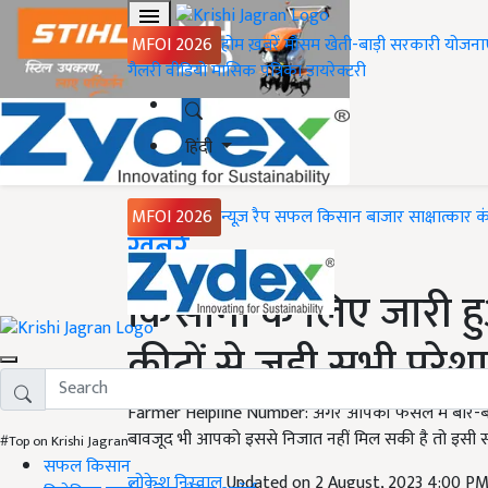
MFOI 2026
होम
ख़बरें
मौसम
खेती-बाड़ी
सरकारी योजना
गैलरी
वीडियो
मासिक पत्रिका
डायरेक्टरी
हिंदी
MFOI 2026
न्यूज़ रैप
सफल किसान
बाजार
साक्षात्कार
क
Home
ख़बरें
किसानों के लिए जारी ह
कीटों से जुड़ी सभी परे
Farmer Helpline Number: अगर आपकी फसल में बार-बार 
बावजूद भी आपको इससे निजात नहीं मिल सकी है तो इसी समस
#Top on Krishi Jagran
सफल किसान
लोकेश निरवाल
Updated on 2 August, 2023 4:00 P