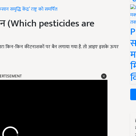
 समृद्धि केंद्र’ राष्ट्र को समर्पित
ैन (Which pesticides are
P
स
वारा किन-किन कीटनाशकों पर बैन लगाया गया है. तो आइए इसके ऊपर
म
म
क
ERTISEMENT