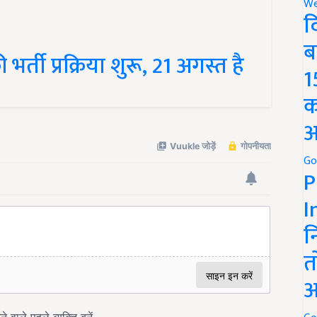
We
द
ब
ी प्रक्रिया शुरू, 21 अगस्त है
1
क
अ
Go
P
I
न
त
अ