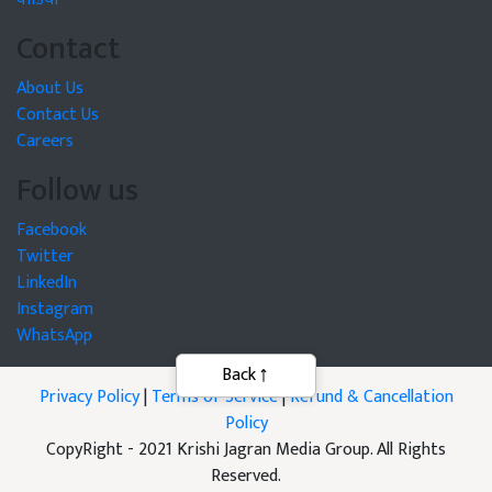
Contact
About Us
Contact Us
Careers
Follow us
Facebook
Twitter
LinkedIn
Instagram
WhatsApp
Privacy Policy
|
Terms of Service
|
Refund & Cancellation
Policy
CopyRight - 2021 Krishi Jagran Media Group. All Rights
Reserved.