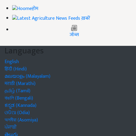
होम
ख़बरें
जॉब्स
Languages
English
हिंदी (Hindi)
മലയാളം (Malayalam)
मराठी (Marathi)
தமிழ் (Tamil)
বাঙালি (Bengali)
ಕನ್ನಡ (Kannada)
ଓଡିଆ (Odia)
অসমীয়া (Asomiya)
ਪੰਜਾਬੀ
తెలుగు