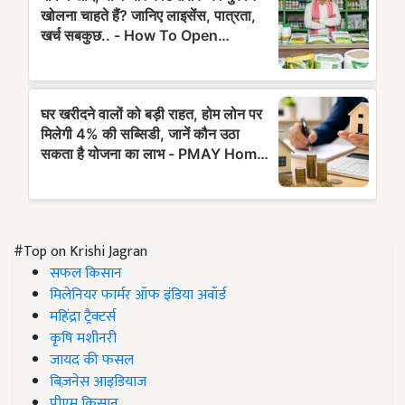
#Top on Krishi Jagran
सफल किसान
मिलेनियर फार्मर ऑफ इंडिया अवॉर्ड
महिंद्रा ट्रैक्टर्स
कृषि मशीनरी
जायद की फसल
बिज़नेस आइडियाज
पीएम किसान