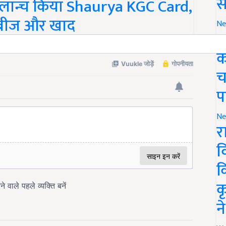
स
लॉन्च किया Shaurya KGC Card,
, बीज और खाद
Ne
ग
क
च
प
Ne
र
व
क
क
न