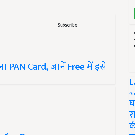
Subscribe
ना PAN Card, जानें Free में इसे
L
Go
घ
र
क