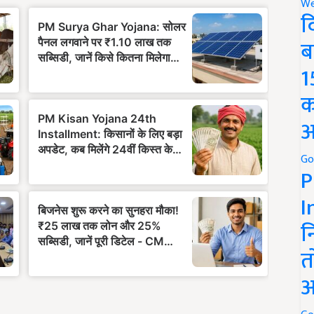
We
द
ब
1
क
अ
Go
P
I
न
त
अ