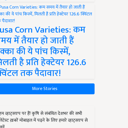
usa Corn Varieties: कम
मय में तैयार हो जाती हैं
क्का की ये पांच किस्में,
िलती है प्रति हेक्टेयर 126.6
्विंटल तक पैदावार!
More Stories
हम व्हाट्सएप पर हैं! कृषि से संबंधित देशभर की सभी
लेटेस्ट ख़बरें मोबाइल में पढ़ने के लिए हमारे व्हाट्सएप से
जुड़ें.