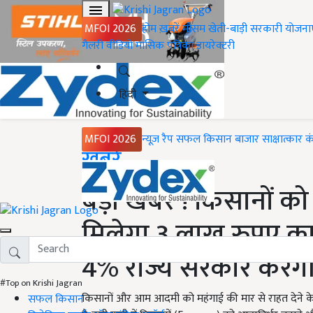
MFOI 2026
होम
ख़बरें
मौसम
खेती-बाड़ी
सरकारी योजना
गैलरी
वीडियो
मासिक पत्रिका
डायरेक्टरी
हिंदी
MFOI 2026
न्यूज़ रैप
सफल किसान
बाजार
साक्षात्कार
क
Home
ख़बरें
बड़ी खबर ! किसानों को
मिलेगा 3 लाख रुपए का
4% राज्य सरकार करेग
#Top on Krishi Jagran
किसानों और आम आदमी को महंगाई की मार से राहत देने क
सफल किसान