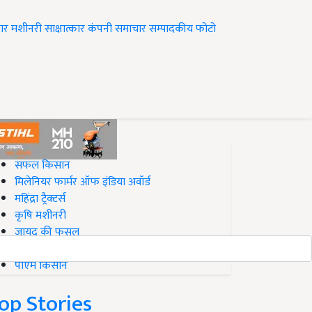
ार
मशीनरी
साक्षात्कार
कंपनी समाचार
सम्पादकीय
फोटो
op on Krishi Jagran
सफल किसान
मिलेनियर फार्मर ऑफ इंडिया अवॉर्ड
महिंद्रा ट्रैक्टर्स
कृषि मशीनरी
जायद की फसल
बिज़नेस आइडियाज
पीएम किसान
op Stories