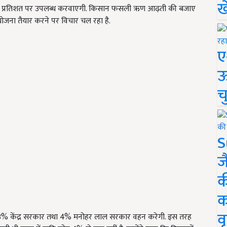
ख
रो प्रतिशत पर उपलब्ध करवाएगी. किसान फसली ऋण आढ़ती की बजाए
ोजना तैयार करने पर विचार चल रहा है.
ए
ऊ
च
S
ज
क
क
वृ
ें 3% केंद्र सरकार तथा 4% मनोहर लाल सरकार वहन करेगी. इस तरह