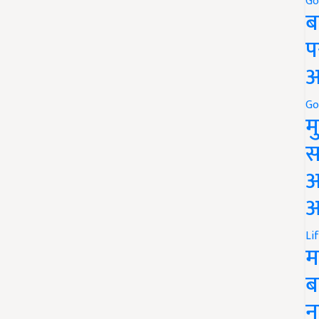
Go
ब
प
अ
Go
म
स
अ
आ
Li
म
ब
न