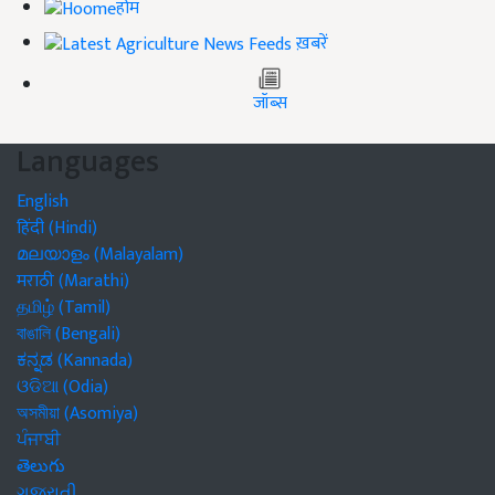
होम
ख़बरें
जॉब्स
Languages
English
हिंदी (Hindi)
മലയാളം (Malayalam)
मराठी (Marathi)
தமிழ் (Tamil)
বাঙালি (Bengali)
ಕನ್ನಡ (Kannada)
ଓଡିଆ (Odia)
অসমীয়া (Asomiya)
ਪੰਜਾਬੀ
తెలుగు
ગુજરાતી