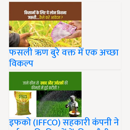
फसली ऋण बुरे वक्त में एक अच्छा
विकल्प
इफको (IFFCO) सहकारी कंपनी ने