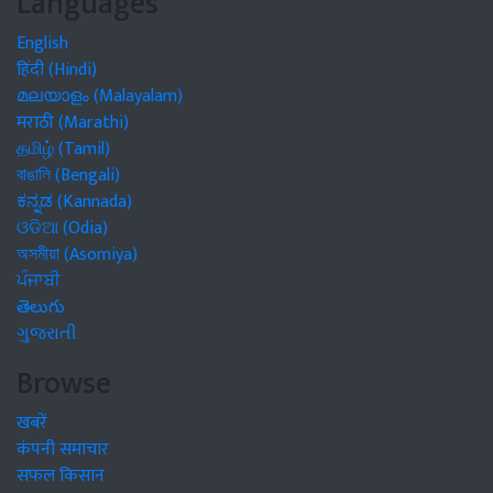
Languages
English
हिंदी (Hindi)
മലയാളം (Malayalam)
मराठी (Marathi)
தமிழ் (Tamil)
বাঙালি (Bengali)
ಕನ್ನಡ (Kannada)
ଓଡିଆ (Odia)
অসমীয়া (Asomiya)
ਪੰਜਾਬੀ
తెలుగు
ગુજરાતી
Browse
खबरें
कंपनी समाचार
सफल किसान