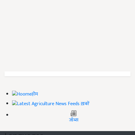
होम
ख़बरें
जॉब्स