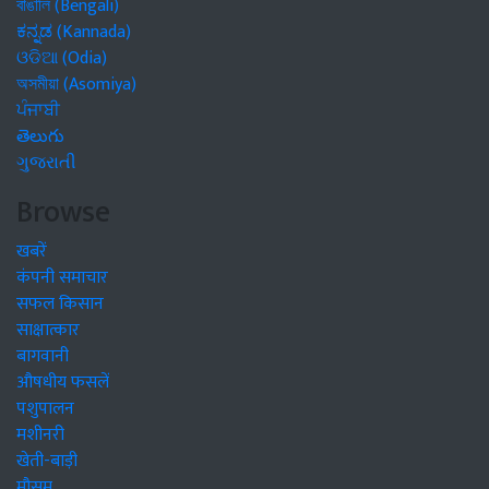
বাঙালি (Bengali)
ಕನ್ನಡ (Kannada)
ଓଡିଆ (Odia)
অসমীয়া (Asomiya)
ਪੰਜਾਬੀ
తెలుగు
ગુજરાતી
Browse
खबरें
कंपनी समाचार
सफल किसान
साक्षात्कार
बागवानी
औषधीय फसलें
पशुपालन
मशीनरी
खेती-बाड़ी
मौसम