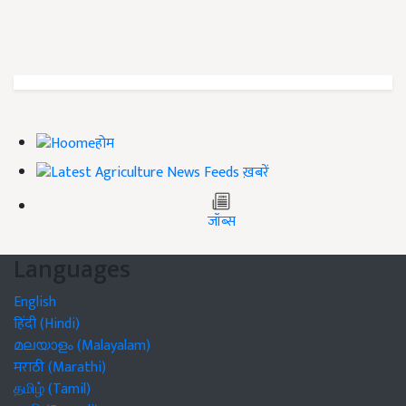
होम
ख़बरें
जॉब्स
Languages
English
हिंदी (Hindi)
മലയാളം (Malayalam)
मराठी (Marathi)
தமிழ் (Tamil)