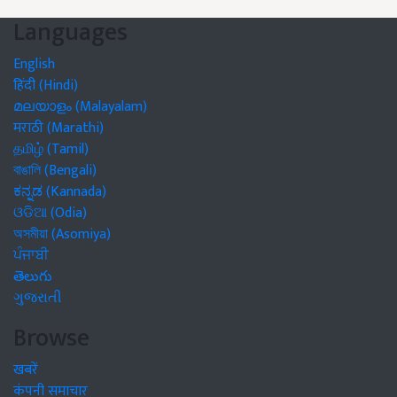
Languages
English
हिंदी (Hindi)
മലയാളം (Malayalam)
मराठी (Marathi)
தமிழ் (Tamil)
বাঙালি (Bengali)
ಕನ್ನಡ (Kannada)
ଓଡିଆ (Odia)
অসমীয়া (Asomiya)
ਪੰਜਾਬੀ
తెలుగు
ગુજરાતી
Browse
खबरें
कंपनी समाचार