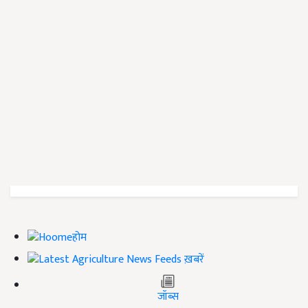
होम
ख़बरें
जॉब्स