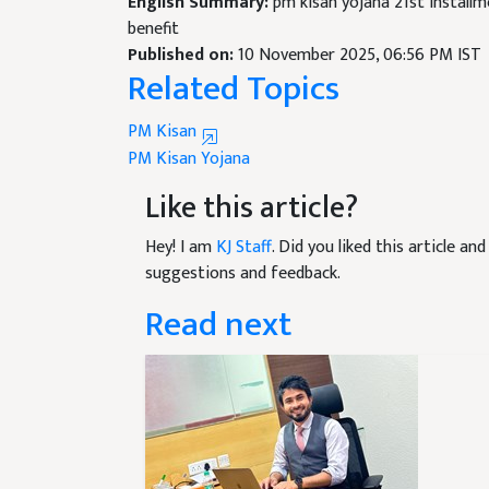
English Summary:
pm kisan yojana 21st installm
benefit
Published on:
10 November 2025, 06:56 PM IST
Related Topics
PM Kisan
PM Kisan Yojana
Like this article?
Hey! I am
KJ Staff
. Did you liked this article a
suggestions and feedback.
Read next