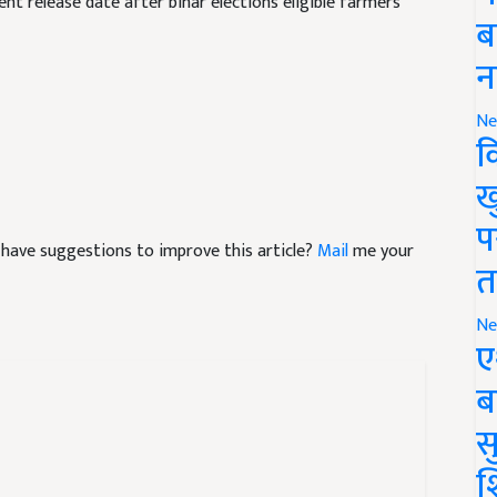
ent release date after bihar elections eligible farmers
ब
न
Ne
क
ख
प
nd have suggestions to improve this article?
Mail
me your
त
Ne
ए
ब
सु
श