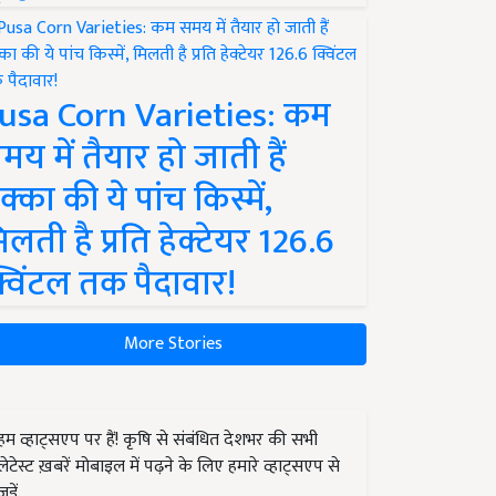
usa Corn Varieties: कम
मय में तैयार हो जाती हैं
क्का की ये पांच किस्में,
िलती है प्रति हेक्टेयर 126.6
्विंटल तक पैदावार!
More Stories
हम व्हाट्सएप पर हैं! कृषि से संबंधित देशभर की सभी
लेटेस्ट ख़बरें मोबाइल में पढ़ने के लिए हमारे व्हाट्सएप से
जुड़ें.