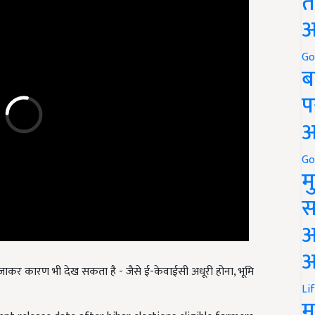
त
अ
Go
ब
प
अ
Go
म
स
अ
आ
ाकर कारण भी देख सकता है - जैसे ई-केवाईसी अधूरी होना, भूमि
Li
म