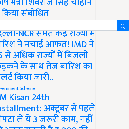
ृषि मंत्री शिवराज सिंह चौहान
े किया संबोधित
ather
िल्ली-NCR समेत कई राज्यों में
ारिश ने मचाई आफत! IMD ने
5 से अधिक राज्यों में बिजली
ड़कने के साथ तेज बारिश का
लर्ट किया जारी..
vernment Scheme
M Kisan 24th
nstallment: अक्टूबर से पहले
िपटा लें ये 3 जरूरी काम, नहीं