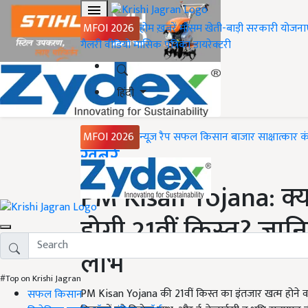
MFOI 2026
होम
ख़बरें
मौसम
खेती-बाड़ी
सरकारी योजना
गैलरी
वीडियो
मासिक पत्रिका
डायरेक्टरी
हिंदी
MFOI 2026
न्यूज़ रैप
सफल किसान
बाजार
साक्षात्कार
क
Home
ख़बरें
PM Kisan Yojana: क्या
होगी 21वीं किस्त? जान
लाभ
#Top on Krishi Jagran
PM Kisan Yojana की 21वीं किस्त का इंतजार खत्म होने वा
सफल किसान