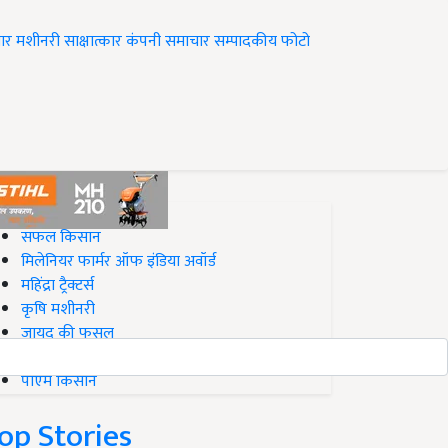
ार
मशीनरी
साक्षात्कार
कंपनी समाचार
सम्पादकीय
फोटो
op on Krishi Jagran
सफल किसान
मिलेनियर फार्मर ऑफ इंडिया अवॉर्ड
महिंद्रा ट्रैक्टर्स
कृषि मशीनरी
जायद की फसल
बिज़नेस आइडियाज
पीएम किसान
op Stories