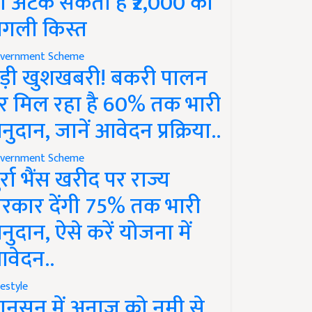
ो अटक सकती है ₹2,000 की
गली किस्त
vernment Scheme
ड़ी खुशखबरी! बकरी पालन
र मिल रहा है 60% तक भारी
नुदान, जानें आवेदन प्रक्रिया..
vernment Scheme
ुर्रा भैंस खरीद पर राज्य
रकार देंगी 75% तक भारी
नुदान, ऐसे करें योजना में
वेदन..
festyle
ानसून में अनाज को नमी से