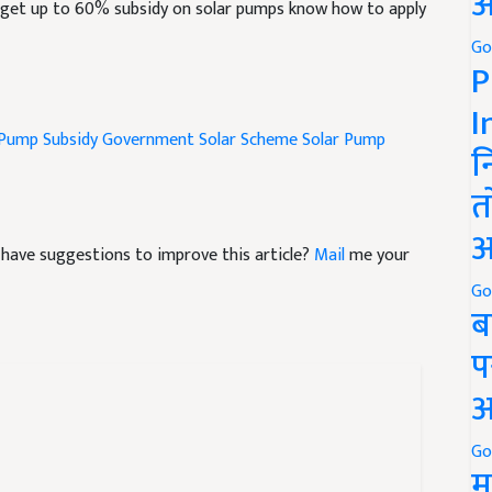
अ
Go
P
I
 Pump Subsidy
Government Solar Scheme
Solar Pump
न
त
nd have suggestions to improve this article?
Mail
me your
अ
Go
ब
प
अ
Go
म