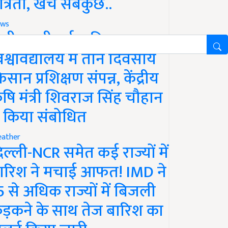
ात्रता, खर्च सबकुछ..
ws
ानी लक्ष्मीबाई कृषि
िश्वविद्यालय में तीन दिवसीय
िसान प्रशिक्षण संपन्न, केंद्रीय
ृषि मंत्री शिवराज सिंह चौहान
े किया संबोधित
ather
िल्ली-NCR समेत कई राज्यों में
ारिश ने मचाई आफत! IMD ने
5 से अधिक राज्यों में बिजली
ड़कने के साथ तेज बारिश का