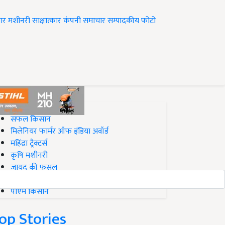
ार
मशीनरी
साक्षात्कार
कंपनी समाचार
सम्पादकीय
फोटो
op on Krishi Jagran
सफल किसान
मिलेनियर फार्मर ऑफ इंडिया अवॉर्ड
महिंद्रा ट्रैक्टर्स
कृषि मशीनरी
जायद की फसल
बिज़नेस आइडियाज
पीएम किसान
op Stories