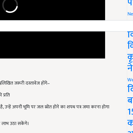
प
Ne
र
व
क
क
न
लिखित जरूरी दस्तावेज होंगे–
We
द
 प्रति
ब
, उन्हें अपनी भूमि पर जल स्रोत होने का शपथ पत्र जमा करना होगा
1
 लाभ उठा सकेंगे।
क
get up to 60% subsidy on solar pumps know how to apply