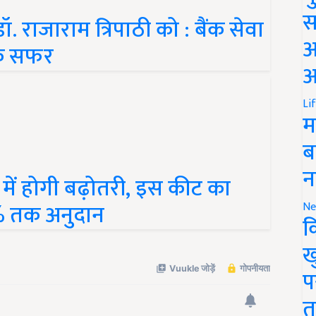
 राजाराम त्रिपाठी को : बैंक सेवा
स
ेरक सफर
अ
आ
Li
म
ब
ें होगी बढ़ोतरी, इस कीट का
न
% तक अनुदान
Ne
क
ख
प
त