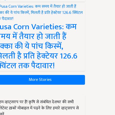
usa Corn Varieties: कम
मय में तैयार हो जाती हैं
क्का की ये पांच किस्में,
िलती है प्रति हेक्टेयर 126.6
्विंटल तक पैदावार!
More Stories
हम व्हाट्सएप पर हैं! कृषि से संबंधित देशभर की सभी
लेटेस्ट ख़बरें मोबाइल में पढ़ने के लिए हमारे व्हाट्सएप से
जुड़ें.