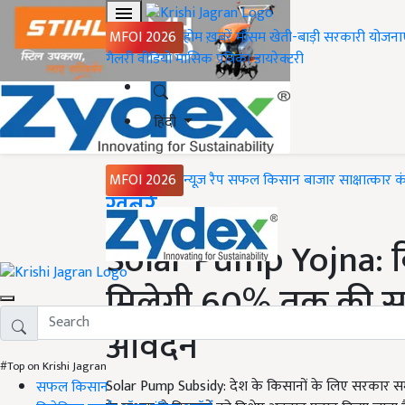
MFOI 2026
होम
ख़बरें
मौसम
खेती-बाड़ी
सरकारी योजना
गैलरी
वीडियो
मासिक पत्रिका
डायरेक्टरी
हिंदी
MFOI 2026
न्यूज़ रैप
सफल किसान
बाजार
साक्षात्कार
क
Home
ख़बरें
Solar Pump Yojna: क
मिलेगी 60% तक की सब्स
आवेदन
#Top on Krishi Jagran
Solar Pump Subsidy: देश के किसानों के लिए सरकार 
सफल किसान