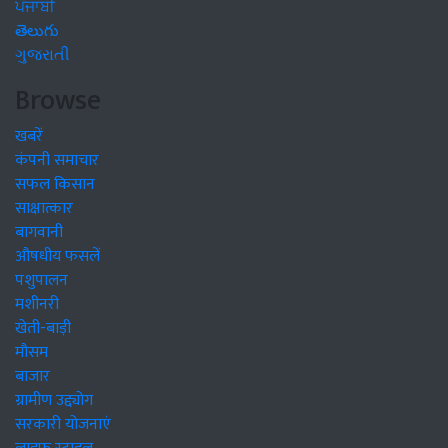
ਪੰਜਾਬੀ
తెలుగు
ગુજરાતી
Browse
खबरें
कंपनी समाचार
सफल किसान
साक्षात्कार
बागवानी
औषधीय फसलें
पशुपालन
मशीनरी
खेती-बाड़ी
मौसम
बाजार
ग्रामीण उद्द्योग
सरकारी योजनाएं