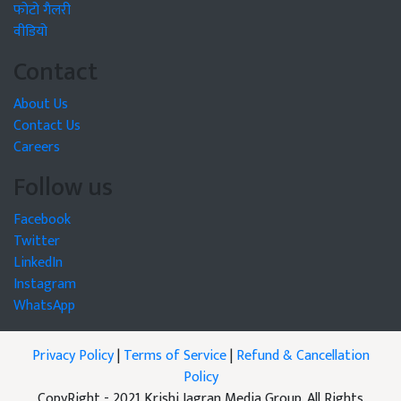
फोटो गैलरी
वीडियो
Contact
About Us
Contact Us
Careers
Follow us
Facebook
Twitter
LinkedIn
Instagram
WhatsApp
Privacy Policy
|
Terms of Service
|
Refund & Cancellation
Policy
CopyRight - 2021 Krishi Jagran Media Group. All Rights