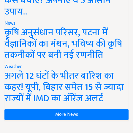
कैसे बचाएं? अपनाएं ये 5 आसान
उपाय..
News
कृषि अनुसंधान परिसर, पटना में
वैज्ञानिकों का मंथन, भविष्य की कृषि
तकनीकों पर बनी नई रणनीति
Weather
अगले 12 घंटों के भीतर बारिश का
कहर! यूपी, बिहार समेत 15 से ज्यादा
राज्यों में IMD का ऑरेंज अलर्ट
More News