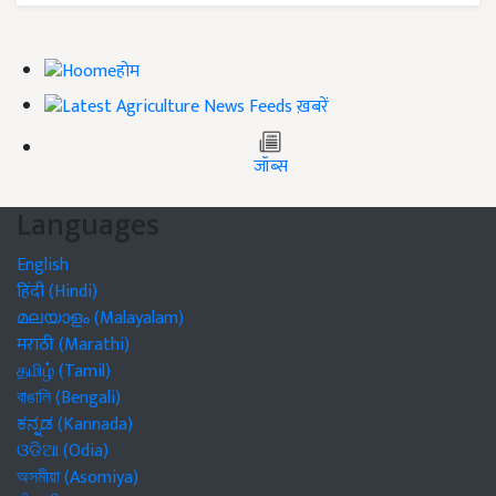
होम
ख़बरें
जॉब्स
Languages
English
हिंदी (Hindi)
മലയാളം (Malayalam)
मराठी (Marathi)
தமிழ் (Tamil)
বাঙালি (Bengali)
ಕನ್ನಡ (Kannada)
ଓଡିଆ (Odia)
অসমীয়া (Asomiya)