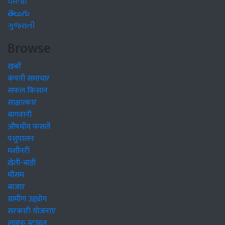
ਪੰਜਾਬੀ
తెలుగు
ગુજરાતી
Browse
खबरें
कंपनी समाचार
सफल किसान
साक्षात्कार
बागवानी
औषधीय फसलें
पशुपालन
मशीनरी
खेती-बाड़ी
मौसम
बाजार
ग्रामीण उद्द्योग
सरकारी योजनाएं
लाइफ स्टाइल