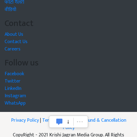
फोटो गैलरी
वीडियो
Contact
About Us
Contact Us
Careers
Follow us
Facebook
Twitter
LinkedIn
Instagram
WhatsApp
Privacy Policy
|
Terms of Service
|
Refund & Cancellation
Policy
CopyRight - 2021 Krishi Jagran Media Group. All Rights