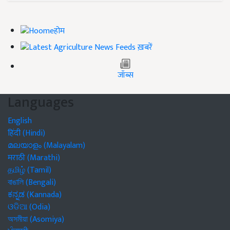
होम
ख़बरें
जॉब्स
Languages
English
हिंदी (Hindi)
മലയാളം (Malayalam)
मराठी (Marathi)
தமிழ் (Tamil)
বাঙালি (Bengali)
ಕನ್ನಡ (Kannada)
ଓଡିଆ (Odia)
অসমীয়া (Asomiya)