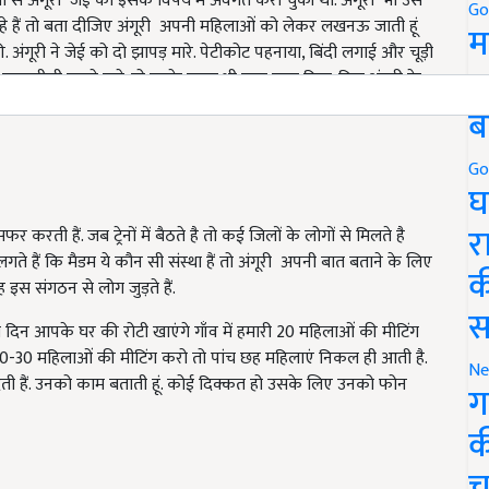
 से अंगूरी जेई को इसके विषय में अवगत करा चुकी थी. अंगूरी भी उस
Go
हे हैं तो बता दीजिए अंगूरी अपनी महिलाओं को लेकर लखनऊ जाती हूं
म
. अंगूरी ने जेई को दो झापड़ मारे. पेटीकोट पहनाया, बिंदी लगाई और चूड़ी
5
्तमीजी करने लगे. तो उनके ऊपर भी जूता चला दिया. फिर अंगूरी के
ने कर्तव्य पर दृढ रही
ब
Go
घ
र
र करती हैं. जब ट्रेनों में बैठते है तो कई जिलों के लोगों से मिलते है
े लगते हैं कि मैडम ये कौन सी संस्था हैं तो अंगूरी अपनी बात बताने के लिए
क
रह इस संगठन से लोग जुड़ते हैं.
स
दो दिन आपके घर की रोटी खाएंगे गाँव में हमारी 20 महिलाओं की मीटिंग
जब 20-30 महिलाओं की मीटिंग करो तो पांच छह महिलाएं निकल ही आती है.
Ne
ती हैं. उनको काम बताती हूं. कोई दिक्कत हो उसके लिए उनको फोन
ग
क
च