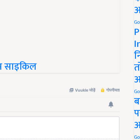
अ
Go
P
I
न
लस साइकिल
त
अ
Go
ब
प
अ
Go