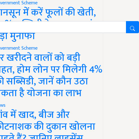
vernment Scheme
ानसून में करें फूलों की खेती,
0% सब्सिडी के साथ कमाएं
ड़ा मुनाफा
vernment Scheme
र खरीदने वालों को बड़ी
ाहत, होम लोन पर मिलेगी 4%
ी सब्सिडी, जानें कौन उठा
कता है योजना का लाभ
ws
ांव में खाद, बीज और
ीटनाशक की दुकान खोलना
ाहते हैं? जानिए लाइसेंस,