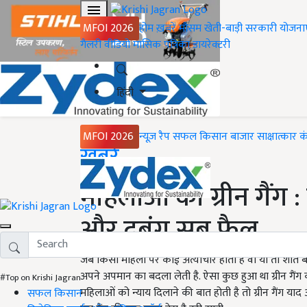
MFOI 2026
होम
ख़बरें
मौसम
खेती-बाड़ी
सरकारी योजना
गैलरी
वीडियो
मासिक पत्रिका
डायरेक्टरी
हिंदी
MFOI 2026
न्यूज़ रैप
सफल किसान
बाजार
साक्षात्कार
क
Home
ख़बरें
महिलाओं का ग्रीन गैंग 
और दबंग सब फ़ैल
जब किसी महिला पर कोई अत्याचार होता है वो या तो शांत
अपने अपमान का बदला लेती है. ऐसा कुछ हुआ था ग्रीन गैंग की
#Top on Krishi Jagran
महिलाओं को न्याय दिलाने की बात होती है तो ग्रीन गैंग याद आ
सफल किसान