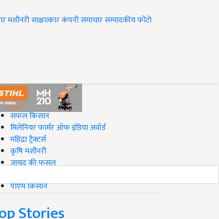
ार
मशीनरी
साक्षात्कार
कंपनी समाचार
सम्पादकीय
फोटो
op on Krishi Jagran
सफल किसान
मिलेनियर फार्मर ऑफ इंडिया अवॉर्ड
महिंद्रा ट्रैक्टर्स
कृषि मशीनरी
जायद की फसल
बिज़नेस आइडियाज
पीएम किसान
op Stories