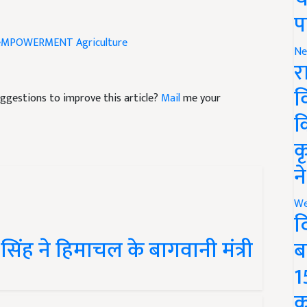
प
eMPOWERMENT
Agriculture
Ne
र
व
suggestions to improve this article?
Mail
me your
क
क
न
We
द
न सिंह ने हिमाचल के बागवानी मंत्री
ब
1
क