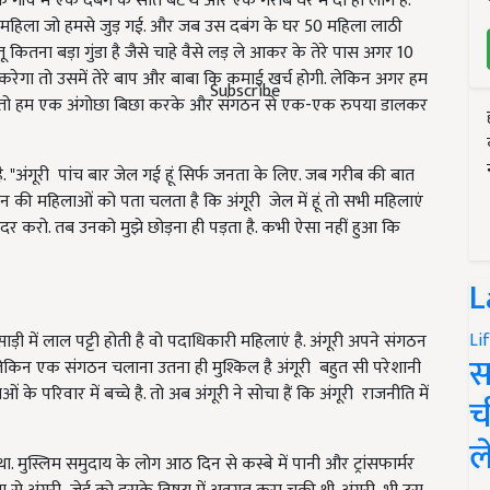
एक गाँव में एक दबंग के सात बेटे थे और एक गरीब घर में दो ही लोग है.
ो महिला जो हमसे जुड़ गई. और जब उस दबंग के घर 50 महिला लाठी
कितना बड़ा गुंडा है जैसे चाहे वैसे लड़ ले आकर के तेरे पास अगर 10
ा करेगा तो उसमें तेरे बाप और बाबा कि कमाई खर्च होगी. लेकिन अगर हम
Subscribe
गा तो हम एक अंगोछा बिछा करके और संगठन से एक-एक रुपया डालकर
ै. "अंगूरी पांच बार जेल गई हूं सिर्फ जनता के लिए. जब गरीब की बात
गठन की महिलाओं को पता चलता है कि अंगूरी जेल में हूं तो सभी महिलाएं
ंदर करो. तब उनको मुझे छोड़ना ही पड़ता है. कभी ऐसा नहीं हुआ कि
L
Li
ड़ी में लाल पट्टी होती है वो पदाधिकारी महिलाएं है. अंगूरी अपने संगठन
स
 है लेकिन एक संगठन चलाना उतना ही मुश्किल है अंगूरी बहुत सी परेशानी
ं के परिवार में बच्चे है. तो अब अंगूरी ने सोचा हैं कि अंगूरी राजनीति में
च
ल
. मुस्लिम समुदाय के लोग आठ दिन से कस्बे में पानी और ट्रांसफार्मर