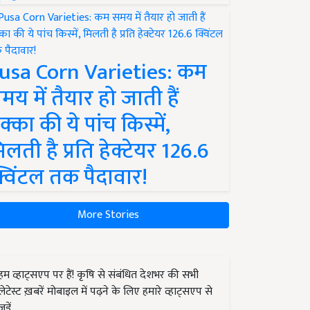
usa Corn Varieties: कम
मय में तैयार हो जाती हैं
क्का की ये पांच किस्में,
िलती है प्रति हेक्टेयर 126.6
्विंटल तक पैदावार!
More Stories
हम व्हाट्सएप पर हैं! कृषि से संबंधित देशभर की सभी
लेटेस्ट ख़बरें मोबाइल में पढ़ने के लिए हमारे व्हाट्सएप से
जुड़ें.