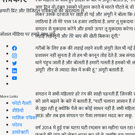
एक महिला के साथ हुए हादसे के बारे में अंगूरी बताती हैं, "
आए दिन वो दंबग उसको परेशान करते थे मारते पीटते थे. व
हमारी प्रिंट और डिजिटल पत्रिकाओं की सदस्यता लें
लेकर उसके दरवाजे पर खड़ी हो गई और अंगूरी ने बोला कि तू 
लाठियां है तो मेरे पास 14 हजार लाठियां है. अगर तू मुकदम
संगठन से मुकदमा करेंगे और हमारे ऊपर तू मुकदमा करे
सोशल मीडिया पर हमारे साथ जुड़ें:
लड़ाई लड़ लूंगी और तेरे बाप की खेती बिकवा दूंगी."
गरीबों के लिए हक की लड़ाई लड़ने वाली अंगूरी जेल भी गई ह
प्रशासन नहीं सुनता है तो हम भी कानून तोड़ देते है. जब सं
थाने पंहुच जाती है और बोलती है हमारी गलती है हमको भी अ
अंगूरी तीन से ज्यादा जेल में रूकी हूं." अंगूरी बताती हैं.
संगठन मे सभी महिलाएं हरे रंग की साड़ी पहनती हैँ. जिनकी सा
More Links
को आगे बढ़ाने के बारे में बताती हैं, "पार्टी चलाना आसान
फोटो गैलरी
से जूझ रही हूं क्योंकि पैसे का कोई साधन नहीं है. सभी महिलाओ
वीडियो
जाऊं और तब इस संगठन पर पैसा लगाकर मदद कर सकूं.
मासिक पत्रिका
फोरम
वर्ष 2014 में हुई एक घटना घटी रमज़ान का महीना चल रहा था
डायरेक्टरी