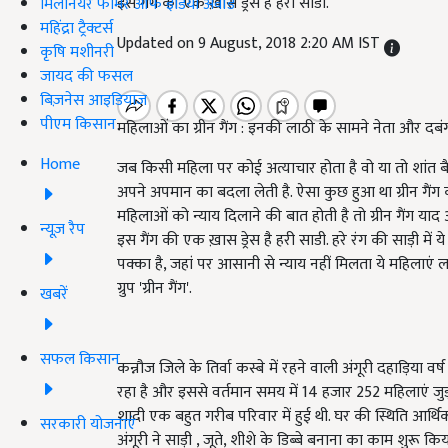
इस गैंग की एक ख़ास ड्रेस है हरी साडी.
मिलेनियर फार्मर ऑफ इंडिया अवॉर्ड
महिंद्रा ट्रैक्टर्स
Updated on 9 August, 2018 2:20 AM IST
कृषि मशीनरी
जायद की फसल
बिज़नेस आइडियाज
पीएम किसान
महिलाओं का ग्रीन गैंग : इनकी लाठी के सामने नेता और दब
Home
जब किसी महिला पर कोई अत्याचार होता है वो या तो शांत
अपने अपमान का बदला लेती है. ऐसा कुछ हुआ था ग्रीन गैंग की
महिलाओं को न्याय दिलाने की बात होती है तो ग्रीन गैंग याद आ
न्यूज़ रैप
इस गैंग की एक ख़ास ड्रेस है हरी साडी. हरे रंग की साड़ी में
पक्का है, जहां पर आसानी से न्याय नहीं मिलता ये महिलाएं 
ग्रुप 'ग्रीन गैंग'.
खबरें
सफल किसान
कन्नौज जिले के तिर्वा कस्बे में रहने वाली अंगूरी दहाड़िया व
रहा है और इससे वर्तमान समय में 14 हजार 252 महिलाएं जुड़ी हु
शादी एक बहुत गरीब परिवार में हुई थी. घर की स्थिति आर्थिक
सरकारी योजनाएं
अंगूरी ने साड़ी , जूते, शीशे के डिब्बे बनाना का काम शुरू