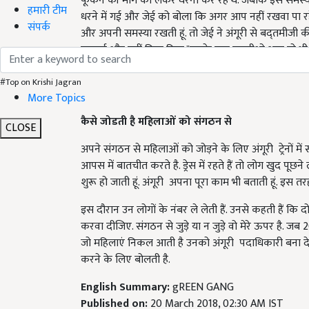
फूंकने की मांग को लेकर धरना कर रहे थे. जबकि इस समस्या
हमारी टीम
धरने में गई और जेई को बोला कि अगर आप नहीं रखवा पा र
संपर्क
और अपनी समस्या रखती हूं. तो जेई ने अंगूरी से बद्तमीजी की
पहनाई और वहीं बिठा दिया."इसके बाद एसडीओ आए वो भी बद
ऊपर छह मुकदमे लगाए गए.इसके बाद भी वो नही डरी और अप
#Top on Krishi Jagran
More Topics
कैसे जोडती है महिलाओं को संगठन से
CLOSE
अपने संगठन से महिलाओं को जोड़ने के लिए अंगूरी ट्रेनों में सफ
आपस में बातचीत करते है. ड्रेस में रहते हैं तो लोग खुद पूछन
शुरू हो जाती हूं. अंगूरी अपना पूरा काम भी बताती हूं. इस त
इस दौरान उन लोगों के नंबर ले लेती हैं. उनसे कहती हैं कि 
करवा दीजिए. संगठन से जुड़े या न जुड़े वो मेरे ऊपर है. 
जो महिलाएं निकल आती है उनको अंगूरी पदाधिकारी बना दे
करने के लिए बोलती है.
English Summary:
gREEN GANG
Published on:
20 March 2018, 02:30 AM IST