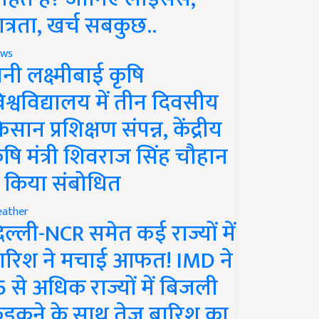
ात्रता, खर्च सबकुछ..
ws
ानी लक्ष्मीबाई कृषि
िश्वविद्यालय में तीन दिवसीय
िसान प्रशिक्षण संपन्न, केंद्रीय
ृषि मंत्री शिवराज सिंह चौहान
े किया संबोधित
ather
िल्ली-NCR समेत कई राज्यों में
ारिश ने मचाई आफत! IMD ने
5 से अधिक राज्यों में बिजली
ड़कने के साथ तेज बारिश का