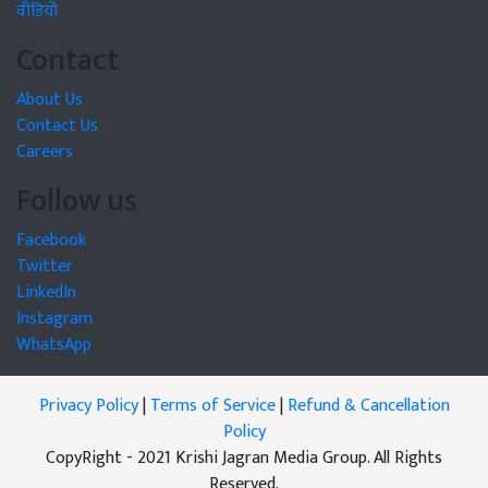
वीडियो
Contact
About Us
Contact Us
Careers
Follow us
Facebook
Twitter
LinkedIn
Instagram
WhatsApp
Privacy Policy
|
Terms of Service
|
Refund & Cancellation
Policy
CopyRight - 2021 Krishi Jagran Media Group. All Rights
Reserved.