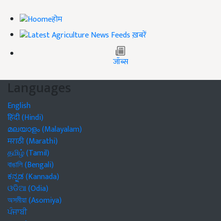
होम
ख़बरें
जॉब्स
Languages
English
हिंदी (Hindi)
മലയാളം (Malayalam)
मराठी (Marathi)
தமிழ் (Tamil)
বাঙালি (Bengali)
ಕನ್ನಡ (Kannada)
ଓଡିଆ (Odia)
অসমীয়া (Asomiya)
ਪੰਜਾਬੀ