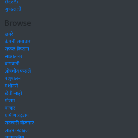
తెలుగు
ગુજરાતી
Browse
खबरें
कंपनी समाचार
सफल किसान
साक्षात्कार
बागवानी
औषधीय फसलें
पशुपालन
मशीनरी
खेती-बाड़ी
मौसम
बाजार
ग्रामीण उद्द्योग
सरकारी योजनाएं
लाइफ स्टाइल
सम्पादकीय