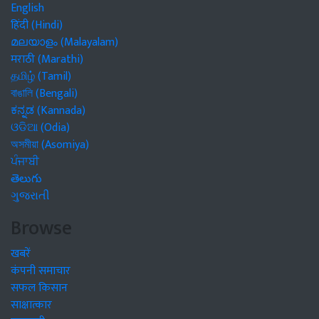
English
हिंदी (Hindi)
മലയാളം (Malayalam)
मराठी (Marathi)
தமிழ் (Tamil)
বাঙালি (Bengali)
ಕನ್ನಡ (Kannada)
ଓଡିଆ (Odia)
অসমীয়া (Asomiya)
ਪੰਜਾਬੀ
తెలుగు
ગુજરાતી
Browse
खबरें
कंपनी समाचार
सफल किसान
साक्षात्कार