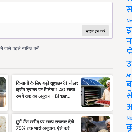
स
Ne
इ
न
'
उ
An
ब
स
आ
Ne
क