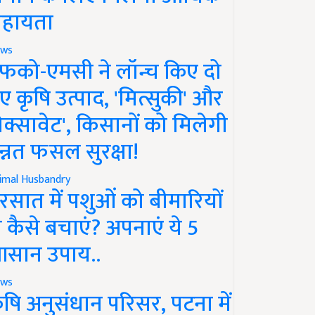
हायता
ws
फको-एमसी ने लॉन्च किए दो
ए कृषि उत्पाद, 'मित्सुकी' और
नेक्सावेट', किसानों को मिलेगी
न्नत फसल सुरक्षा!
imal Husbandry
रसात में पशुओं को बीमारियों
े कैसे बचाएं? अपनाएं ये 5
सान उपाय..
ws
ृषि अनुसंधान परिसर, पटना में