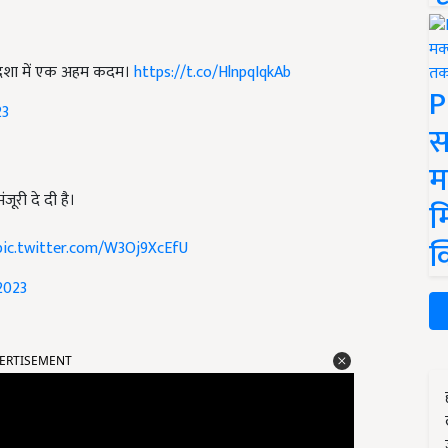
दिशा में एक अहम कदम।
https://t.co/HlnpqIqkAb
P
23
स
म
ूरी दे दी है।
म
क
pic.twitter.com/W3Oj9XcEfU
2023
ERTISEMENT