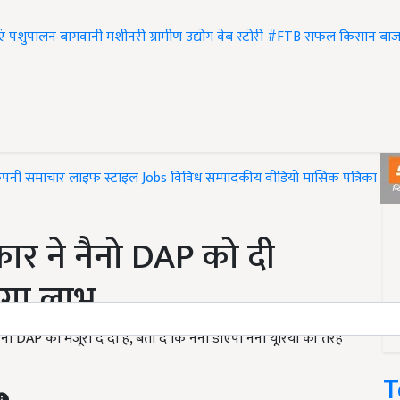
एं
पशुपालन
बागवानी
मशीनरी
ग्रामीण उद्योग
वेब स्टोरी
#FTB
सफल किसान
बाज
ंपनी समाचार
लाइफ स्टाइल
Jobs
विविध
सम्पादकीय
वीडियो
मासिक पत्रिका
#T
र ने नैनो DAP को दी
लेगा लाभ
DAP को मंजूरी दे दी है, बता दें कि नैनो डीएपी नैनो यूरिया की तरह
T