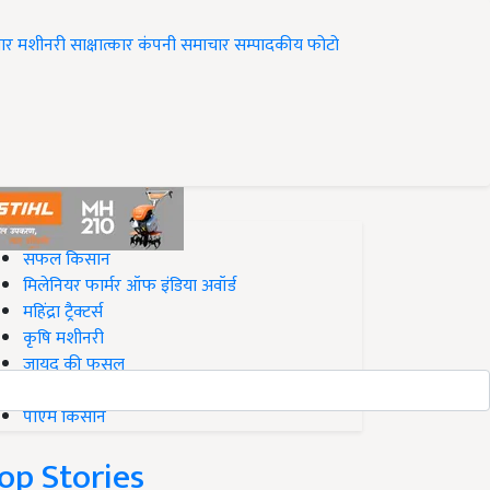
ार
मशीनरी
साक्षात्कार
कंपनी समाचार
सम्पादकीय
फोटो
op on Krishi Jagran
सफल किसान
मिलेनियर फार्मर ऑफ इंडिया अवॉर्ड
महिंद्रा ट्रैक्टर्स
कृषि मशीनरी
जायद की फसल
बिज़नेस आइडियाज
पीएम किसान
op Stories