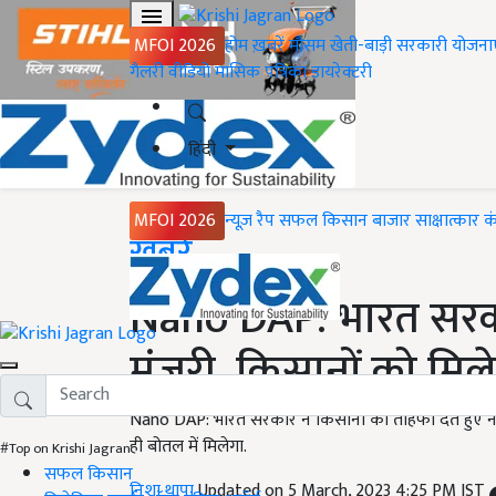
MFOI 2026
होम
ख़बरें
मौसम
खेती-बाड़ी
सरकारी योजना
गैलरी
वीडियो
मासिक पत्रिका
डायरेक्टरी
हिंदी
MFOI 2026
न्यूज़ रैप
सफल किसान
बाजार
साक्षात्कार
क
Home
ख़बरें
Nano DAP: भारत सरका
मंजूरी, किसानों को मि
Nano DAP: भारत सरकार ने किसानों को तोहफा देते हुए नैनो 
ही बोतल में मिलेगा.
#Top on Krishi Jagran
सफल किसान
निशा थापा
Updated on 5 March, 2023 4:25 PM IST