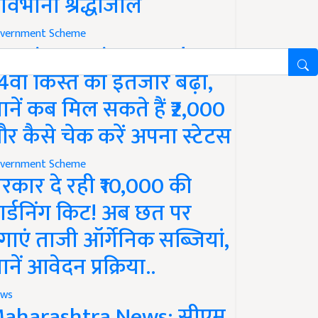
ावभीनी श्रद्धांजलि
vernment Scheme
M Kisan Yojana Update:
4वीं किस्त का इंतजार बढ़ा,
ानें कब मिल सकते हैं ₹2,000
र कैसे चेक करें अपना स्टेटस
vernment Scheme
रकार दे रही ₹10,000 की
ार्डनिंग किट! अब छत पर
गाएं ताजी ऑर्गेनिक सब्जियां,
ानें आवेदन प्रक्रिया..
ws
aharashtra News: सीएम