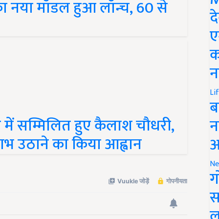
का नया मॉडल हुआ लॉन्च, 60 से
द
ए
क
न
Li
ब
 में सम्मिलित हुए कैलाश चौधरी,
न
ाभ उठाने का किया आह्वान
आ
Ne
ग
स
ल