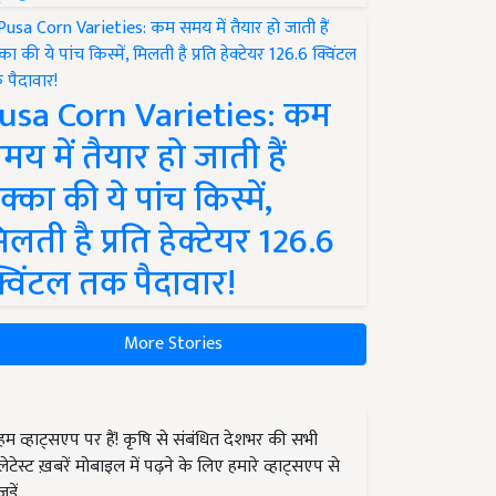
usa Corn Varieties: कम
मय में तैयार हो जाती हैं
क्का की ये पांच किस्में,
िलती है प्रति हेक्टेयर 126.6
्विंटल तक पैदावार!
More Stories
हम व्हाट्सएप पर हैं! कृषि से संबंधित देशभर की सभी
लेटेस्ट ख़बरें मोबाइल में पढ़ने के लिए हमारे व्हाट्सएप से
जुड़ें.