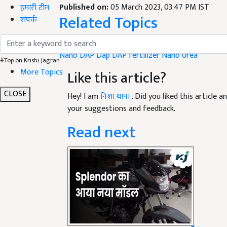
Published on:
05 March 2023, 03:47 PM IST
हमारी टीम
Related Topics
संपर्क
Khad Updates
Nano DAP
Dap
DAP fertilizer
Nano Urea
#Top on Krishi Jagran
More Topics
Like this article?
CLOSE
Hey! I am
निशा थापा
. Did you liked this article
your suggestions and feedback.
Read next