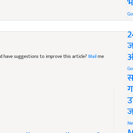
भ
Go
P
2
ज
औ
 and have suggestions to improve this article?
Mail
me
Go
स
ग
उ
ज
Ne
M