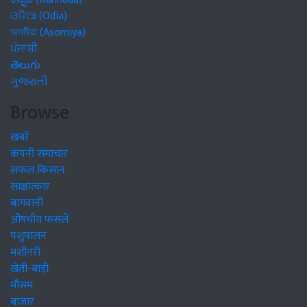
ଓଡିଆ (Odia)
অসমীয়া (Asomiya)
ਪੰਜਾਬੀ
తెలుగు
ગુજરાતી
Browse
खबरें
कंपनी समाचार
सफल किसान
साक्षात्कार
बागवानी
औषधीय फसलें
पशुपालन
मशीनरी
खेती-बाड़ी
मौसम
बाजार