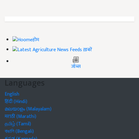
होम
ख़बरें
जॉब्स
Languages
English
हिंदी (Hindi)
മലയാളം (Malayalam)
मराठी (Marathi)
தமிழ் (Tamil)
বাঙালি (Bengali)
ಕನ್ನಡ (Kannada)