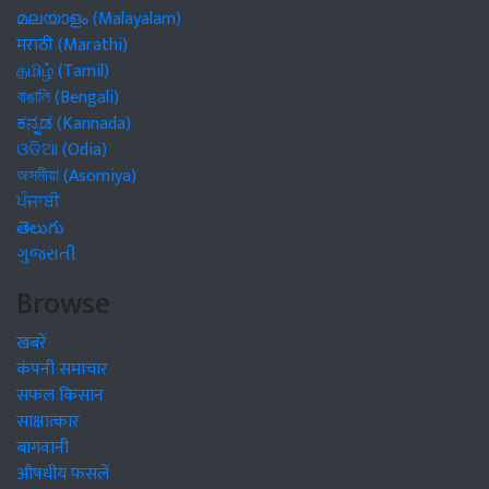
മലയാളം (Malayalam)
मराठी (Marathi)
தமிழ் (Tamil)
বাঙালি (Bengali)
ಕನ್ನಡ (Kannada)
ଓଡିଆ (Odia)
অসমীয়া (Asomiya)
ਪੰਜਾਬੀ
తెలుగు
ગુજરાતી
Browse
खबरें
कंपनी समाचार
सफल किसान
साक्षात्कार
बागवानी
औषधीय फसलें