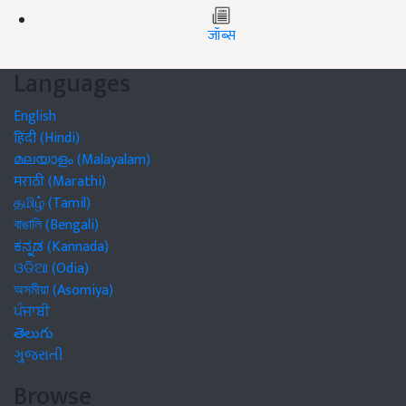
जॉब्स
Languages
English
हिंदी (Hindi)
മലയാളം (Malayalam)
मराठी (Marathi)
தமிழ் (Tamil)
বাঙালি (Bengali)
ಕನ್ನಡ (Kannada)
ଓଡିଆ (Odia)
অসমীয়া (Asomiya)
ਪੰਜਾਬੀ
తెలుగు
ગુજરાતી
Browse