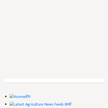
होम
ख़बरें