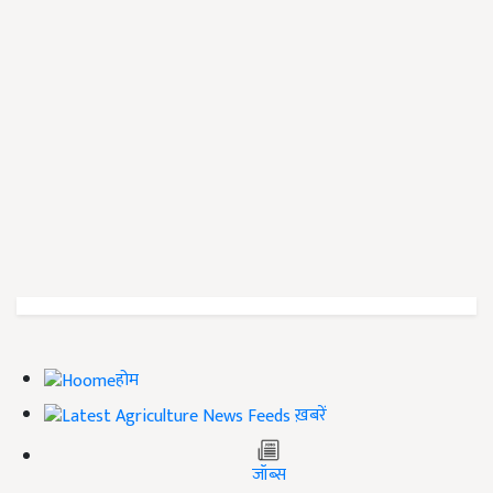
होम
ख़बरें
जॉब्स