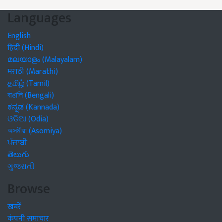
Languages
English
हिंदी (Hindi)
മലയാളം (Malayalam)
मराठी (Marathi)
தமிழ் (Tamil)
বাঙালি (Bengali)
ಕನ್ನಡ (Kannada)
ଓଡିଆ (Odia)
অসমীয়া (Asomiya)
ਪੰਜਾਬੀ
తెలుగు
ગુજરાતી
Browse
खबरें
कंपनी समाचार