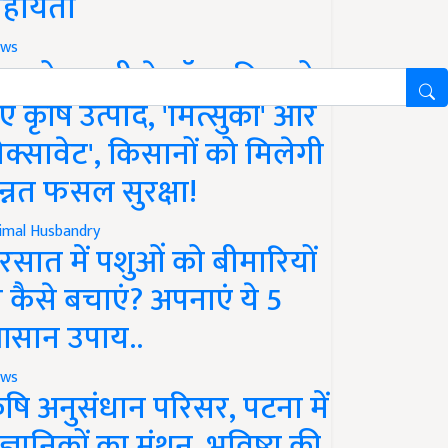
हायता
ws
फको-एमसी ने लॉन्च किए दो
ए कृषि उत्पाद, 'मित्सुकी' और
नेक्सावेट', किसानों को मिलेगी
न्नत फसल सुरक्षा!
imal Husbandry
रसात में पशुओं को बीमारियों
े कैसे बचाएं? अपनाएं ये 5
सान उपाय..
ws
ृषि अनुसंधान परिसर, पटना में
ैज्ञानिकों का मंथन, भविष्य की