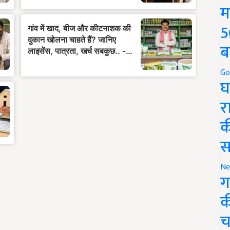
म
5
ब
Go
घ
र
क
स
Ne
ग
क
च