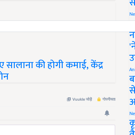
स
Ne
इ
न
'
उ
 सालाना की होगी कमाई, केंद्र
An
लोन
ब
स
आ
Ne
क
व