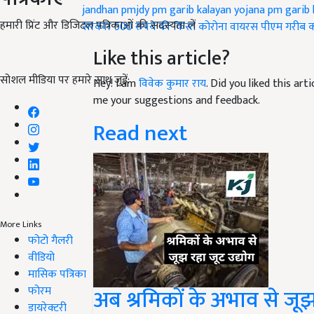
jandhan
pmjdy
pm garib kalayan yojana
pm garib 
हमारी प्रिंट और डिजिटल पत्रिकाओं की सदस्यता लें
सरकार
500 रुपये की किस्त
कोरोना वायरस
पीएम गरीब 
Like this article?
सोशल मीडिया पर हमारे साथ जुड़ें:
Hey! I am
विवेक कुमार राय
. Did you liked this ar
me your suggestions and feedback.
Read next
More Links
फोटो गैलरी
वीडियो
मासिक पत्रिका
फोरम
अब श्रमिकों के अभाव से जूझ
डायरेक्टरी