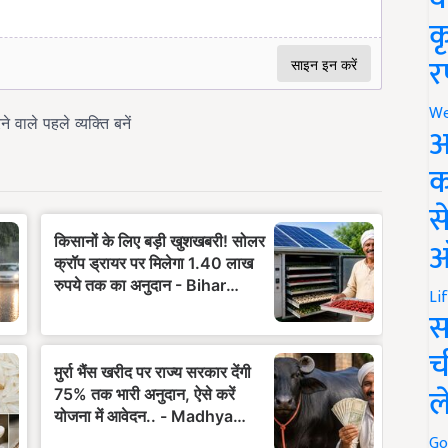
क
र
We
अ
क
स
ऑ
Li
स
च
ल
Go