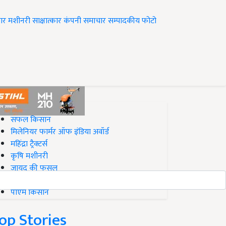
ार
मशीनरी
साक्षात्कार
कंपनी समाचार
सम्पादकीय
फोटो
op on Krishi Jagran
सफल किसान
मिलेनियर फार्मर ऑफ इंडिया अवॉर्ड
महिंद्रा ट्रैक्टर्स
कृषि मशीनरी
जायद की फसल
बिज़नेस आइडियाज
पीएम किसान
op Stories