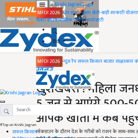
MFOI 2026
होम
ख़बरें
मौसम
खेती-बाड़ी
सरकारी योजना
गैलरी
वीडियो
मासिक पत्रिका
डायरेक्टरी
हिंदी
MFOI 2026
न्यूज़ रैप
सफल किसान
बाजार
साक्षात्कार
क
Home
ख़बरें
खुशखबरी ! महिला जनधन
5 जून से आएंगे 500-50
आपके खातों में कब पहुं
#Top on Krishi Jagran
लॉकडाउन के दौरान देश के गरीबों को राशन के साथ-साथ आर
सफल किसान