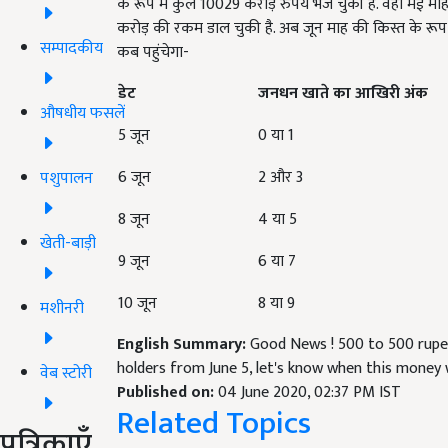
के रूप में कुल 10029 करोड़ रुपये भेज चुकी है. वहीं मई म
करोड़ की रकम डाल चुकी है. अब जून माह की किस्त के रूप 
सम्पादकीय
कब पहुंचेगा-
डेट
जनधन खाते का आखिरी अंक
औषधीय फसलें
5 जून
0 या 1
6 जून
2 और 3
पशुपालन
8 जून
4 या 5
खेती-बाड़ी
9 जून
6 या 7
10 जून
8 या 9
मशीनरी
English Summary:
Good News ! 500 to 500 rupe
holders from June 5, let's know when this money 
वेब स्टोरी
Published on:
04 June 2020, 02:37 PM IST
Related Topics
पत्रिकाएँ