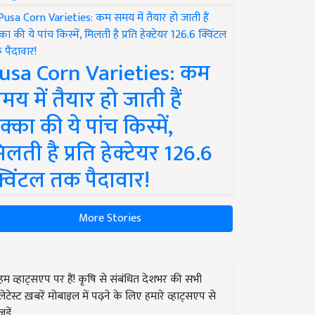
usa Corn Varieties: कम
मय में तैयार हो जाती हैं
क्का की ये पांच किस्में,
िलती है प्रति हेक्टेयर 126.6
्विंटल तक पैदावार!
More Stories
हम व्हाट्सएप पर हैं! कृषि से संबंधित देशभर की सभी
लेटेस्ट ख़बरें मोबाइल में पढ़ने के लिए हमारे व्हाट्सएप से
जुड़ें.