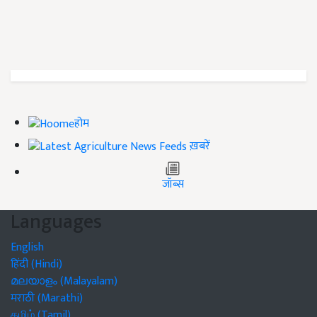
होम
ख़बरें
जॉब्स
Languages
English
हिंदी (Hindi)
മലയാളം (Malayalam)
मराठी (Marathi)
தமிழ் (Tamil)