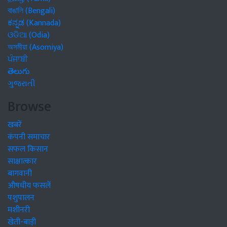
বাঙালি (Bengali)
ಕನ್ನಡ (Kannada)
ଓଡିଆ (Odia)
অসমীয়া (Asomiya)
ਪੰਜਾਬੀ
తెలుగు
ગુજરાતી
Browse
खबरें
कंपनी समाचार
सफल किसान
साक्षात्कार
बागवानी
औषधीय फसलें
पशुपालन
मशीनरी
खेती-बाड़ी