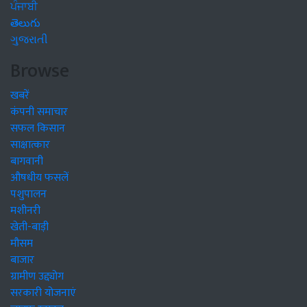
ਪੰਜਾਬੀ
తెలుగు
ગુજરાતી
Browse
खबरें
कंपनी समाचार
सफल किसान
साक्षात्कार
बागवानी
औषधीय फसलें
पशुपालन
मशीनरी
खेती-बाड़ी
मौसम
बाजार
ग्रामीण उद्द्योग
सरकारी योजनाएं