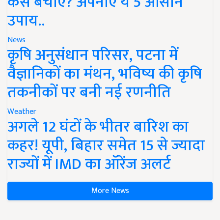
कैसे बचाएं? अपनाएं ये 5 आसान
उपाय..
News
कृषि अनुसंधान परिसर, पटना में
वैज्ञानिकों का मंथन, भविष्य की कृषि
तकनीकों पर बनी नई रणनीति
Weather
अगले 12 घंटों के भीतर बारिश का
कहर! यूपी, बिहार समेत 15 से ज्यादा
राज्यों में IMD का ऑरेंज अलर्ट
More News