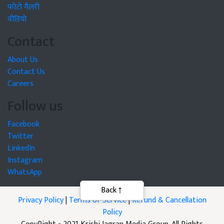
फोटो गैलरी
वीडियो
Contact
About Us
Contact Us
Careers
Follow us
Facebook
Twitter
LinkedIn
Instagram
WhatsApp
Privacy Policy
|
Terms of Service
|
Refund & Cancellation
Policy