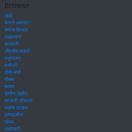
Browse
खबरें
कंपनी समाचार
सफल किसान
साक्षात्कार
बागवानी
औषधीय फसलें
पशुपालन
मशीनरी
खेती-बाड़ी
मौसम
बाजार
ग्रामीण उद्द्योग
सरकारी योजनाएं
लाइफ स्टाइल
सम्पादकीय
जॉब्स
डायरेक्टरी