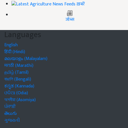
ख़बरें
जॉब्स
Languages
English
हिंदी (Hindi)
മലയാളം (Malayalam)
मराठी (Marathi)
தமிழ் (Tamil)
বাঙালি (Bengali)
ಕನ್ನಡ (Kannada)
ଓଡିଆ (Odia)
অসমীয়া (Asomiya)
ਪੰਜਾਬੀ
తెలుగు
ગુજરાતી