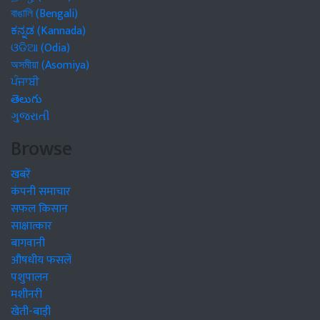
বাঙালি (Bengali)
ಕನ್ನಡ (Kannada)
ଓଡିଆ (Odia)
অসমীয়া (Asomiya)
ਪੰਜਾਬੀ
తెలుగు
ગુજરાતી
Browse
खबरें
कंपनी समाचार
सफल किसान
साक्षात्कार
बागवानी
औषधीय फसलें
पशुपालन
मशीनरी
खेती-बाड़ी