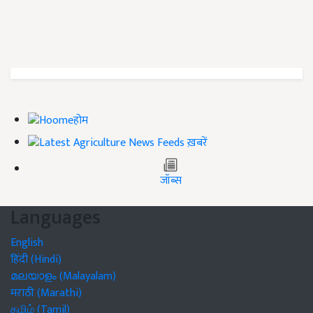
होम
ख़बरें
जॉब्स
Languages
English
हिंदी (Hindi)
മലയാളം (Malayalam)
मराठी (Marathi)
தமிழ் (Tamil)