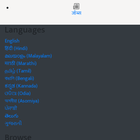
जॉब्स
Languages
English
हिंदी (Hindi)
മലയാളം (Malayalam)
मराठी (Marathi)
தமிழ் (Tamil)
বাঙালি (Bengali)
ಕನ್ನಡ (Kannada)
ଓଡିଆ (Odia)
অসমীয়া (Asomiya)
ਪੰਜਾਬੀ
తెలుగు
ગુજરાતી
Browse