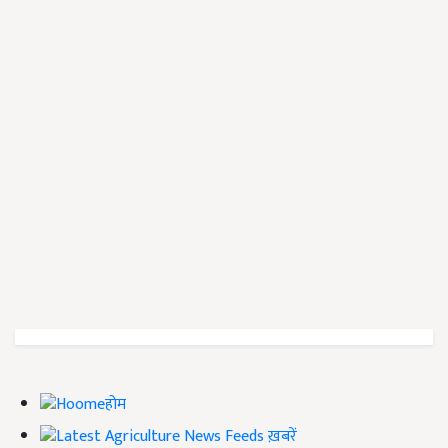
होम
ख़बरें