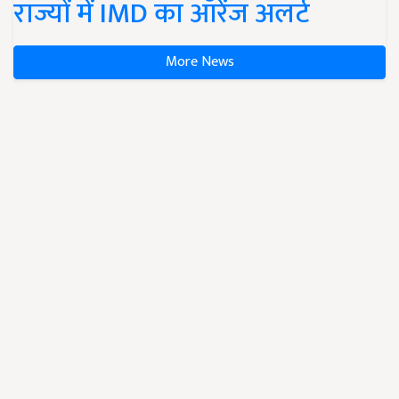
राज्यों में IMD का ऑरेंज अलर्ट
More News