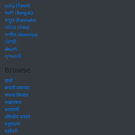
தமிழ் (Tamil)
বাঙালি (Bengali)
ಕನ್ನಡ (Kannada)
ଓଡିଆ (Odia)
অসমীয়া (Asomiya)
ਪੰਜਾਬੀ
తెలుగు
ગુજરાતી
Browse
खबरें
कंपनी समाचार
सफल किसान
साक्षात्कार
बागवानी
औषधीय फसलें
पशुपालन
मशीनरी