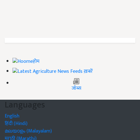
होम
ख़बरें
जॉब्स
Languages
English
हिंदी (Hindi)
മലയാളം (Malayalam)
मराठी (Marathi)