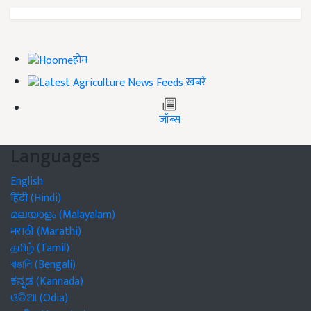
होम
ख़बरें
जॉब्स
Languages
English
हिंदी (Hindi)
മലയാളം (Malayalam)
मराठी (Marathi)
தமிழ் (Tamil)
বাঙালি (Bengali)
ಕನ್ನಡ (Kannada)
ଓଡିଆ (Odia)