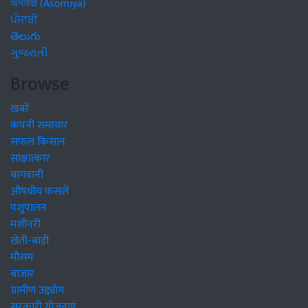
অসমীয়া (Asomiya)
ਪੰਜਾਬੀ
తెలుగు
ગુજરાતી
Browse
खबरें
कंपनी समाचार
सफल किसान
साक्षात्कार
बागवानी
औषधीय फसलें
पशुपालन
मशीनरी
खेती-बाड़ी
मौसम
बाजार
ग्रामीण उद्द्योग
सरकारी योजनाएं