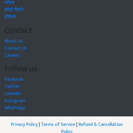
फोरम
फोटो गैलरी
वीडियो
Contact
About Us
Contact Us
Careers
Follow us
Facebook
Twitter
LinkedIn
Instagram
WhatsApp
Privacy Policy
|
Terms of Service
|
Refund & Cancellation
Policy